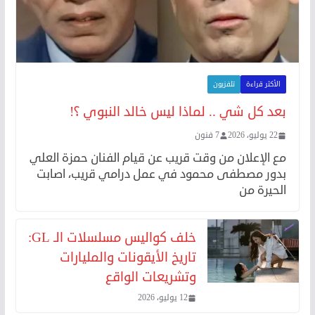
الأكثر قراءة
تلفزيون
بعد كل شي .. لماذا ليس خالد النبوي ؟!
22 يوليو، 2026
7 فنون
مع الإعلان من وقت قريب عن قيام الفنان حمزة العلي
بدور مصطفى محمود في عمل درامي قريب، اصابت
الحيرة من
خلف كواليس مسلسلات الـ GL:
تاريخ الأيقونات والمليارات
وتشريعات الواقع
12 يوليو، 2026