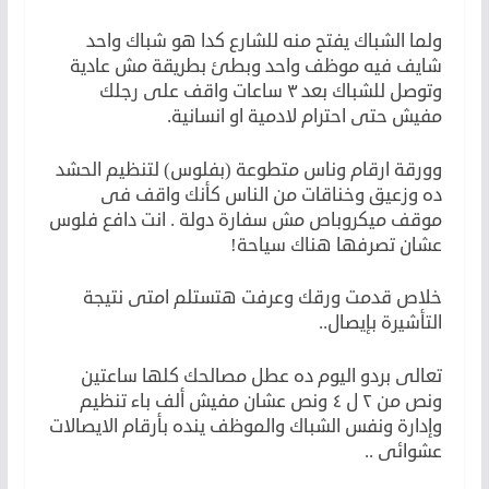
ولما الشباك يفتح منه للشارع كدا هو شباك واحد
شايف فيه موظف واحد وبطئ بطريقة مش عادية
وتوصل للشباك بعد ٣ ساعات واقف على رجلك
مفيش حتى احترام لادمية او انسانية.
وورقة ارقام وناس متطوعة (بفلوس) لتنظيم الحشد
ده وزعيق وخناقات من الناس كأنك واقف فى
موقف ميكروباص مش سفارة دولة . انت دافع فلوس
عشان تصرفها هناك سياحة!
خلاص قدمت ورقك وعرفت هتستلم امتى نتيجة
التأشيرة بإيصال..
تعالى بردو اليوم ده عطل مصالحك كلها ساعتين
ونص من ٢ ل ٤ ونص عشان مفيش ألف باء تنظيم
وإدارة ونفس الشباك والموظف ينده بأرقام الايصالات
عشوائى ..