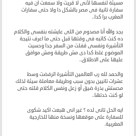
مسيئة لنفسها لأنى لا قريت ولا سمعت ان فيه
سفارة تانية فى مصر بالشكل دا ولا حتى سفارات
المغرب برا كدا..
بجد والله أنا مصدوم من اللى عايشته بنفسى والكلام
ده كنت كاتبه فى وقتها قبل حتى ما اعرف نتيجة
التأشيرة ونفسى قفلت من السفر جدا وحسيت
الموضوع غلط كدا دى مش طريقة ومش موافق
عليها على الاطلاق..
والحمد لله رب العالمين التأشيرة اترفضت وسط
عشرات تانيين بدون سبب وطريقة معاملة سيئة لذلك
محستش بذرة ضيق أو زعل ونفس الكلام قلته حتى
لو كنت خدتها..
ايه الحل تانى لده ؟ غير انى هبعت اكيد شكوى
للسفارة على موقعها ونسخة منها للخارجية
المغربية.