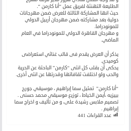
الطليعة التهنئة لفريق عمل “أنا كارمن “.
حيث انها المشاركة الثالثة للعرض ضمن مهرجانات
دولية بعد مشاركته ضمن مهرجان أربيل الدولي
للمونودراما.
و مهرجان القاهرة الدولي للمونودراما في العام
الماضي.
يذكر أن العرض يقدم فى قالب غنائي استعراضى
كوميدى.
يحكى أن بقلب كل انثى “كارمن” الباحثة عن الحرية
والحب ولو اختلفت ثقافاتها وقدرتها عن انثى أخرى.
“أنا كارمن” تمثيل سما إبراهيم ، موسيقي جورج
بييزيه ،أيمن الخياط ، توزيع موسيقي محمد حسنى .
تصميم ملابس رشيدة على، و من تأليف و اخراج سما
إبراهيم .
عدد القراءات
441