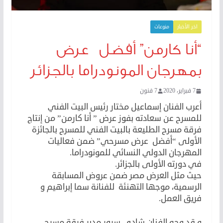
اخر الأخبار
منوعات
“أنا كارمن” أفضل عرض
بمهرجان المونودراما بالجزائر
7 فبراير، 2020
7 فنون
أعرب الفنان إسماعيل مختار رئيس البيت الفني
للمسرح عن سعادته بفوز عرض ” أنا كارمن” من إنتاج
فرقة مسرح الطليعة بالبيت الفني للمسرح بالجائزة
الأولى “أفضل عرض مسرحي” ضمن فعاليات
المهرجان الدولي النسائي للمونودراما.
في دورته الأولى بالجزائر.
حيث مثل العرض مصر ضمن عروض المسابقة
الرسمية، موجها التهنئة للفنانة سما إبراهيم و
فريق العمل.
و قد وجه الفنان شادي سرور مدير فرقة مسرح