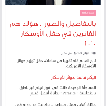
سينما عالمية
بالتفاصيل والصور .. هؤلاء هم
الفائزين في حفل الأوسكار
٢٠٢٠
10 فبراير، 2020
بشير شقير
تابع العالم كله تقريبا من ساعات، حفل توزيع جوائز
الأوسكار الأمريكية.
اليكم قائمة بجوائز الأوسكار
المفاجأة الوحيدة كانت في فوز فيلم غير ناطق
بالانجليزية ” Parasite” بجائزة أفضل فيلم
جائزة أفضل ممثل مساعد… براد بيت عن دوره في