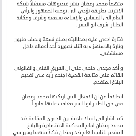
متهماً محمد رمضان بنشر فيديوهات مستغلاً شبكة
الإنترنت بطريقة تؤدي الى توجيه الجمهور والرأي
العام الى المساس والإساءة بسمعة وشرف ومكانة
الطيار اشرف ابو اليسر .
فتارة ادعى عليه بمطالبته بمبلغ تسعة ونصف مليون
وتارة بالاستهزاء به اثناء تصويره أحد أعماله داخل
مستشفى.
و أكد مجدي حلمي على ان الفريق الفني والقانوني
القائم على متابعة القضية اجتمع رأيه على تقديم
البلاغ المتقدم.
انطلاقاً من ان الافعال التي ارتكبها محمد رمضان
في حق الطيار ابو اليسر معاقب عليها قانوناً .
كما اشار الى انه لا علاقة بين الدعوى المقامة ضد
محمد رمضان امام المحكمة الاقتصادية والبلاغ
المقدم للنائب العام ضد رمضان فكلاً منهما يسير في