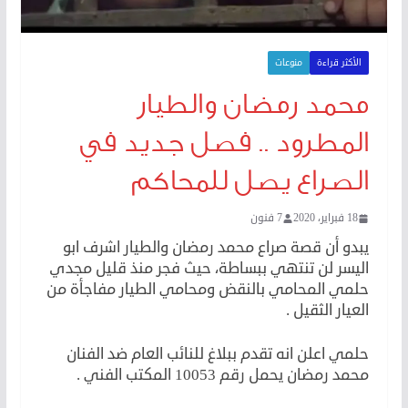
الأكثر قراءة
منوعات
محمد رمضان والطيار
المطرود .. فصل جديد في
الصراع يصل للمحاكم
18 فبراير، 2020
7 فنون
يبدو أن قصة صراع محمد رمضان والطيار اشرف ابو
اليسر لن تنتهي ببساطة، حيث فجر منذ قليل مجدي
حلمي المحامي بالنقض ومحامي الطيار مفاجأة من
العيار الثقيل .
حلمي اعلن انه تقدم ببلاغ للنائب العام ضد الفنان
محمد رمضان يحمل رقم 10053 المكتب الفني .