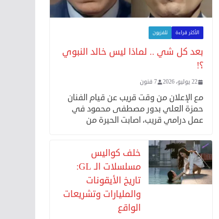
الأكثر قراءة
تلفزيون
بعد كل شي .. لماذا ليس خالد النبوي
؟!
22 يوليو، 2026
7 فنون
مع الإعلان من وقت قريب عن قيام الفنان
حمزة العلي بدور مصطفى محمود في
عمل درامي قريب، اصابت الحيرة من
خلف كواليس
مسلسلات الـ GL:
تاريخ الأيقونات
والمليارات وتشريعات
الواقع