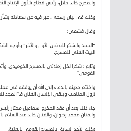
والمخرج خالد جلال، رئيس قطاع شئون الإنتاج الث
وذلك في بيان رسمي، عبر فيه عن سعادته بشأن 
وقال فهمى:
“الحمد والشكر لله فى الأول والأخر” وأوجه الشك
البيت الفنى للمسرح.
وتابع : شكرا لكل زملائى بالمسرح الكوميدى، وأ
القومى”.
واختتم حديثه بالدعاء إلى الله أن يوفقه فى عمله
تزول المناصب ويبقى الإنسان الفنان فـ”المجد للف
جاء ذلك بعد أن عقد المخرج إسماعيل مختار رئيس
والفنان محمد رضوان، والفنان خالد عبد السلام نائ
وذلك الأحد السابق بالمسرح القومي بالعتبة.