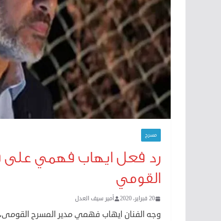
مسرح
رد فعل ايهاب فهمي على قر
القومي
20 فبراير، 2020
أمير سيف العدل
وجه الفنان ايهاب فهمي مدير المسرح القومى، الش