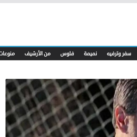
سفر وترفيه
نميمة
فلوس
من الأرشيف
منوعات