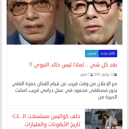
الأكثر قراءة
تلفزيون
بعد كل شي .. لماذا ليس خالد النبوي ؟!
22 يوليو، 2026
7 فنون
مع الإعلان من وقت قريب عن قيام الفنان حمزة العلي
بدور مصطفى محمود في عمل درامي قريب، اصابت
الحيرة من
خلف كواليس مسلسلات الـ GL:
تاريخ الأيقونات والمليارات