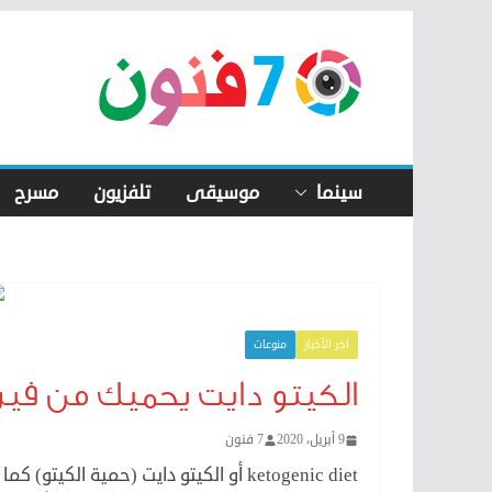
Skip
to
content
سينما
موسيقى
تلفزيون
مسرح
اخر الأخبار
منوعات
الكيتو دايت يحميك من فير
9 أبريل، 2020
7 فنون
ketogenic diet أو الكيتو دايت (حمية 