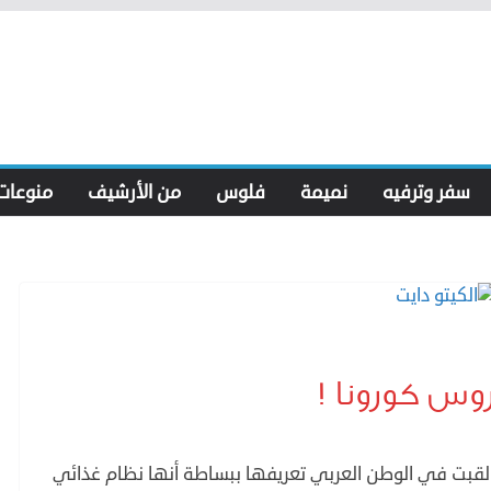
سفر وترفيه
نميمة
فلوس
من الأرشيف
منوعات
وس كورونا !
الكيتو) كما لقبت في الوطن العربي تعريفها ببساطة أنها نظام غذائي