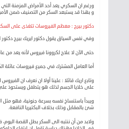
ورغم ان السكري يعد أحد الأمراض المزمنة التي تص
و بهذا قد يستبعد السكر من التصنيف ضمن الأمراض
دكتور بيرج : معظم الفيروسات تتغذى على السكر
وفي نفس السياق يقول دكتور ايريك بيرج دكتور اس
حتى الآن لا علاج لكروونا فيروس لأنه يعد من عائ
أما العامل المشترك في جميع فيروسات عائلة الكور
وتابع اريك قائلا : علينا أولا ان نعرف ان الفيرو
على خلايا الجسم لذلك هو يتطفل ويستحوذ على سلسلة DNA م
ويبدأ باستنساخ نفسه بسرعة جنونية، فهو مثل 
شئ بالمقابل وذلك بخلاف البكتيريا النافعة.
ولابد من أن ننتبه الى السكر بطل القصة اليوم، ف
في الخلايا وهناك دراسة تقول ان ارتفاع الجلوكوز م