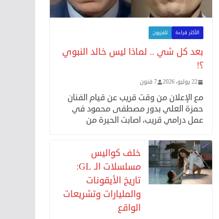
الأكثر قراءة
تلفزيون
بعد كل شي .. لماذا ليس خالد النبوي
؟!
22 يوليو، 2026
7 فنون
مع الإعلان من وقت قريب عن قيام الفنان
حمزة العلي بدور مصطفى محمود في
عمل درامي قريب، اصابت الحيرة من
خلف كواليس
مسلسلات الـ GL:
تاريخ الأيقونات
والمليارات وتشريعات
الواقع