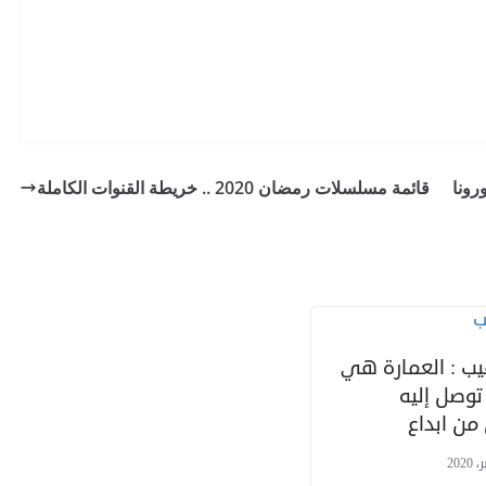
قائمة مسلسلات رمضان 2020 .. خريطة القنوات الكاملة
يب : العمارة هي
توصل إليه
من ابداع