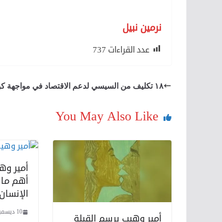
نرمين نبيل
عدد القراءات
737
١٨ تكليف من السيسي لدعم الاقتصاد في مواجهة كورونا
You May Also Like
أمير وه
أهم ما 
الإنسان 
10 ديسمبر، 2020
أمير وهيب يرسم القبلة