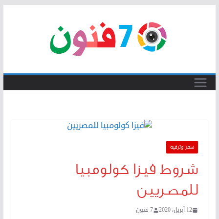
Skip
to
content
سفر وترفيه
شروط فيزا كولومبيا
للمصريين
12 أبريل، 2020
7 فنون