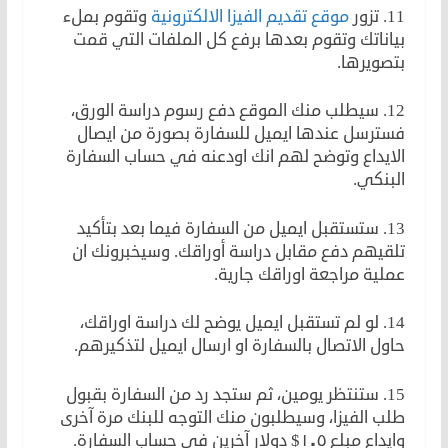
11. تزور
موقع تقديم الفيزا الالكترونية
وتقوم بملء
بياناتك وتقوم بعدها برفع كل الملفات التي قمت
بتصويرها.
12. سيطلب منك الموقع دفع رسوم دراسة الورق،
فسترسل عندها ايميل للسفارة بصورة من ايصال
الايداع وتوضح لهم انك اودعنه في حساب السفارة
البنكي.
13. ستستقبل ايميل من السفارة فيما بعد بتأكيد
تلقيهم دفع مقابل دراسة أوراقك. وسيخبرونك ان
عملية مراجعة اوراقك جارية.
14. لو لم تستقبل ايميل يوضح لك دراسة اوراقك،
حاول الاتصال بالسفارة او ارسال ايميل لتذكيرهم.
15. ستنتظر يومين، ثم ستجد رد من السفارة بقبول
طلب الفيزا، وسيطلبون منك التوجه للبنك مرة آخرى
وايداع مبلع ١٠٥$ دولار آخرين في حساب السفارة.