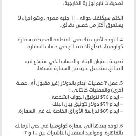
تصديقات تابع لوزارة الخارجية.
الختم سيكلفك حوالي ١١ جنيه مصري وهو اجراء لا
يستغرق أكثر من خمس دقائق.
4. التوجه لأقرب بنك في المنطقة المحيطة بسفارة
كولومبيا، لايداع ثلاثة مبالغ في حساب السفارة.
نصيحة : عنوان البنك، والحساب الذي ستودع فيه
المبالغ، ستحصل عليه من السفارة نفسها.
5. عمل ٣ عمليات ايداع بالدولار (غير مقبول أي عملة
آخرى) والعمليات كالتالي :
– ايداع ٢٤$ لتوثيق الجواب الشخصي
– ايداع ٢٩$ دولار لتوثيق بيان البنك
– ايداع ٥٢$ لدراسة الأوراق الخاصة بك في السفارة.
6. توجه بعدها الى سفارة كولومبيا في حي الزمالك
بالقاهرة. ومواعيد استقبال التأشيرات بين ١٠ و ١٢