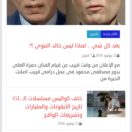
الأكثر قراءة
تلفزيون
بعد كل شي .. لماذا ليس خالد النبوي ؟!
22 يوليو، 2026
7 فنون
مع الإعلان من وقت قريب عن قيام الفنان حمزة العلي
بدور مصطفى محمود في عمل درامي قريب، اصابت
الحيرة من
خلف كواليس مسلسلات الـ GL:
تاريخ الأيقونات والمليارات
وتشريعات الواقع
12 يوليو، 2026