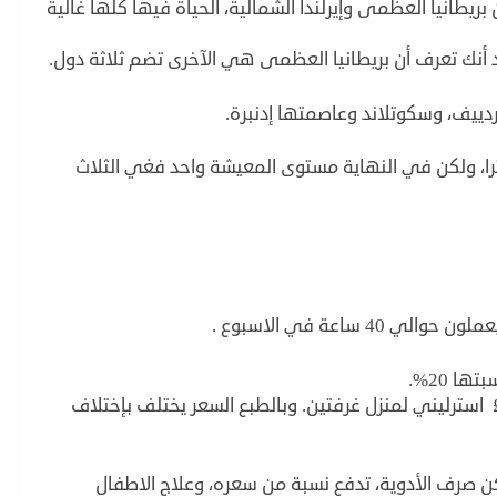
طانيا العظمى وإيرلندا الشمالية، الحياة فيها كلها غالية
بد أنك تعرف أن بريطانيا العظمى هي الآخرى تضم ثلاثة دول.
دييف، وسكوتلاند وعاصمتها إدنبرة.
ترا، ولكن في النهاية مستوى المعيشة واحد فغي الثلاث
أسعار السكن في بريطانيا تبدأ من حوالي 650£ استرليني لمنزل غرفتين. وبالطبع السعر يختلف بإختلاف
ن صرف الأدوية، تدفع نسبة من سعره، وعلاج الاطفال