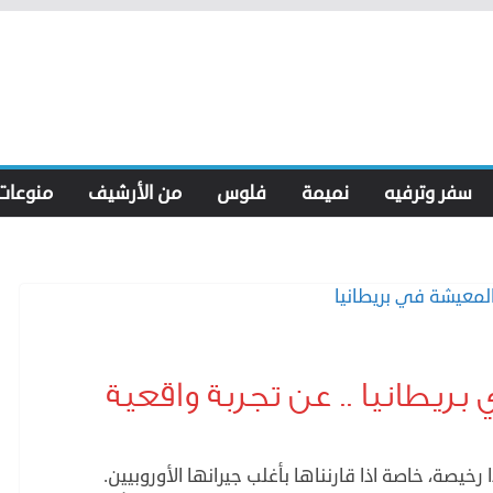
سفر وترفيه
نميمة
فلوس
من الأرشيف
منوعات
يطانيا .. عن تجربة واقعية
 رخيصة، خاصة اذا قارنناها بأغلب جيرانها الأوروبيين.