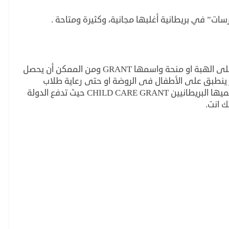
رسات” في بريطانية أغلبها مجانية، وكثيرة ومتاحة .
البعض في انجلترا لا يأخذ القروض، وانما يعتمد على الهبة او منحة واسمها GRANT ومن الممكن أن يحصل
ى العام، وهو أمر ينطبق على الأطفال فى الروضة او حتى رعاية طلاب
المدارس أثناء دراسة أحد الوالدين، وهي حالة يسميها البريطانيين CHILD CARE GRANT حيث تدفع الدولة
ك انت.