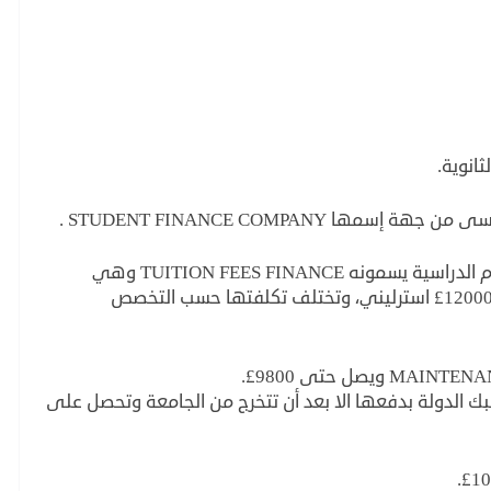
انوية.
 STUDENT FINANCE COMPANY .
وهي جهة توفر نوعين من القروض، واحد للرسوم الدراسية يسمونه TUITION FEES FINANCE وهي
للجامعات التى تتدرج مصاريفها من 5000£ الى 12000£ استرليني، وتختلف تكلفتها حسب التخصص
بك الدولة بدفعها الا بعد أن تتخرج من الجامعة وتحصل على