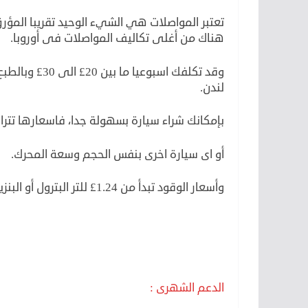
تعتبر المواصلات هي الشيء الوحيد تقريبا المؤرق
هناك من أغلى تكاليف المواصلات فى أوروبا.
وقد تكلفك اسبو
لندن.
بإمكانك شراء سيارة بسهولة جدا، فاسعارها تتراوح من 500£ لسيارة “هيونداى قيتز” موديل
أو اى سيارة اخرى بنفس الحجم وسعة المحرك.
وأسعار الوقود تبدأ من 1.24£ للتر البترول أو البنزين، أما الديزل تقريبا 1.27£ للتر الواحد.
الدعم الشهرى :