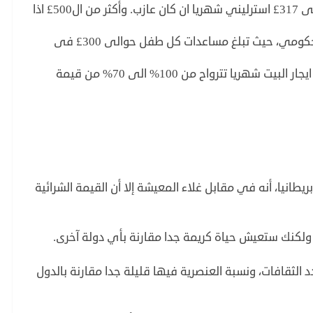
– كل من هو عاطل عن العمل تمنحه الدولة حوالى 317£ استرليني شهريا ان كان عازب. وأكثر من ال500£ اذا
– الأطفال حتى سن 16 لهم نوعين من الدعم الحكومي، حيث تبلغ مساعدات كل طفل حوالى 300£ فى
– الدولة تدفع لك كمواطن نسبة مقدرة جدا فى ايجار البيت شهريا تترواح من 100% الى 70% من قيمة
انيا، أنه في مقابل غلاء المعيشة إلا أن القيمة الشرائية
 ولكنك ستعيش حياة كريمة جدا مقارنة بأي دولة آخرى.
عدد الثقافات، ونسبة العنصرية فيها قليلة جدا مقارنة بالدول