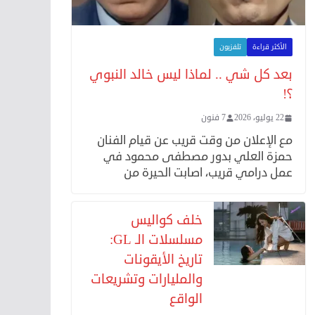
الأكثر قراءة
تلفزيون
بعد كل شي .. لماذا ليس خالد النبوي
؟!
22 يوليو، 2026
7 فنون
مع الإعلان من وقت قريب عن قيام الفنان
حمزة العلي بدور مصطفى محمود في
عمل درامي قريب، اصابت الحيرة من
خلف كواليس
مسلسلات الـ GL:
تاريخ الأيقونات
والمليارات وتشريعات
الواقع