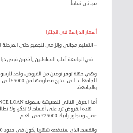
مجانى تماماً.
أسعار الدراسة في انجلترا
– التعليم مجانى وإلزامي للجميع حتى المرحلة الث
– في الجامعة أغلب المواطنين يأخذون قرض دراسى من جهة إسمها
والجامعة.
أما العرض الثانى للمعيشة بسمونه MAINTENANCE LOAN ويصل حتى 9800£.
– هذه القروض ترد على أقساط لا تذكر، ولا تطال
عمل، ويتجاوز راتبك 25000£ فى العام.
والقسط الذى ستدفعه شهريا يكون فى حدود 100£.