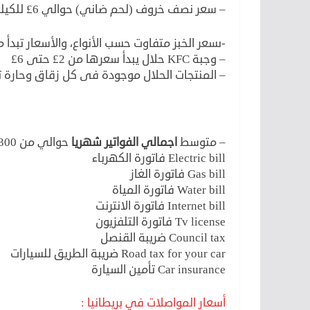
– سعر نصف خروف (لحم ضاني) حوالي 6£ للكيلو.
-ىسعر الخبز متفاوت حسب الأنواع، والأسعار تبدأ من 50 بنس للكيس الوا
– وجبة KFC حلال يبدأ سعرها من 2£ حتى 6£
– المنتجات الحلال موجودة فى كل زقاق وحارة تق
– متوسط
اجمالي الفواتير شهريا
حوالي من 300 الى 400£، والاجمالي يشمل التالي :
Electric bill فاتورة الكهرباء
Gas bill فاتورة الغاز
Water bill فاتورة المياة
Internet bill فاتورة الانترنت
Tv license فاتورة التلفزيون
Council tax ضريبة القنصل
Road tax for your car ضريبة الطريق للسيارات
Car insurance تأمين السيارة
أسعار المواصلات في بريطانيا :