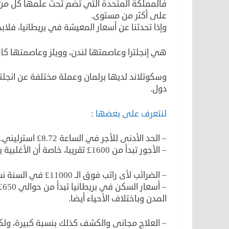
فالمملكة المتحدة التي تضم تحت علمها كل من بري
على أكثر من مستوى.
وإذا تحدثنا عن أسعار المعيشة في بريطانيا، فلا
هي إنجلترا وعاصمتها لندن، وويلز وعاصمتها كار
وسكوتلاند لديها برلمان وعملة مختلفة عن انجل
دول.
لنتعرف على بعضها :
– الحد الأدنى للأجر في الساعة 8.72£ استرليني.
– الأجور تبدأ من 1600£ تقريبا، خاصة أن الأغلبية يعملون حوالي 40 ساعة في الاسبوع .
– الضرائب لأى راتب فوق الـ 11000£ في السنة نسبتها 20%.
– 
المدن وباختلاف الأحياء أيضا.
– العلاج مجانى والكشف كذلك بنسبة كبيرة، ولك