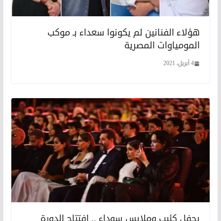
هؤلاء الفنانين لم يكونوا سعداء بـ موكب
المومياوات المصرية
4 أبريل، 2021
بحفل كئيب وملابس سوداء .. افتتاح الدورة