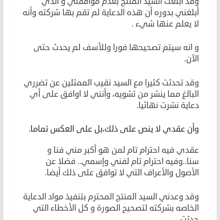
وقد أبلغت السيد المنتج بعدم موافقتي و الذي
أبلغني بدوره أن هذه الدعاية لم تقم بها شركته وأنه
لا يعلم عنها شيء .
و انه سيتم تصحيحها فورا وللأسف لم يحدث حتى
الآن.
وقد تحدثت كثيرا مع السيد نقيب الممثلين عن تضرري
البالغ مما ينشر من تشويه، وأنني لا اوافق على أي
دعاية نشرت نهائيا.
وأن عقدي لا ينص على ذلك،بل على العكس تماما.
عقدي فيه احترام تام لمن هو أكبر مني فنا و
سنا..وفيه احترام تام لفني وإسمي.. فضلا عن
الأصول والأعراف التي لا توافق على ذلك أيضا.
وقد وعدني السيد المنتج المحترم بتنفيذ مواد الدعاية
الخاصه بشركته لتصحيح الصورة و كل الأخطاء التي
حدثت..