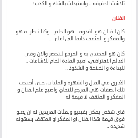
تلاشت الحقيقه .. واستبدلت بالشك و الكذب!
الفنان
عادل اديب
كان الفنان هو القدوه .. هو الحلم .. وكنا ننظر له هو
والمفكر و المثقف دائما الى اعلى ..
كان هو المحتذى به و المرجع للتحضر والان وفى
العالم الافتراضي، اصبح المادة الخام للاشاعات ..
للبذاءة و الخلاعة و الشذوذ ..
الغارق في المال و الشهرة والملذات، حتى أصبحت
تلك الصفات هي المرجع للنجاح، واصبح علم الفنان و
المفكر و المثقف لا قيمة له
فاى شخص يمكن بفيديو وبمئات المريدين له ان يعلو
فوق قيمة هذا الفنان او المفكر او المثقف بسهوله
شديده ..