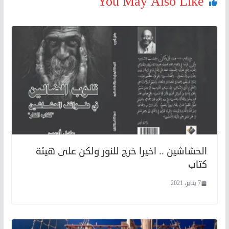
You May Also Like
الحشاشين .. اخيرا خرج للنور ولكن على هيئة
كتاب
7 يناير، 2021