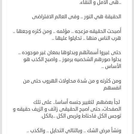
..هى الامل و النقاء.
الحقيقة هي النور .. وفى العالم الافتراضى
أصبحت الحقيقه مزعجه .. مؤلمه .. ومن كثره وجعها ..
هرب الناس منها .. تحايلوا عليها ..
حتى غيروا أسمائهم وبدلوها بمعان غير موجوده ..
بدلوا صورهم الشخصيه برموز .. واصبح الكذب هو
الأساس ..
ومن كثرته و من شدة محاولات الهروب حتى من
انفسهم
لجأ بعضهم لتغيير جنسه أساسا.. على تلك
الصفحات، حتى اصبح الحقيقى زائف و الزيف حقيقه و
توجس الكل فاحتاط وتربص الكل ..بالكل.
ونشأ مرض الشك .. وبالتالي التحايل .. والكذب ..