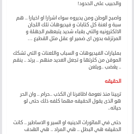
والحبيب على الحدود!
واصبح الوطن ومن يديروه سواء اشرارا او اخيارا .. هم
سبة و لعنة كل كتابات و فيديوهات تلك اللجان
الالكترونيه والتي بغباء شديد يتبعهم الجهلة و
المرتزقه بدون اى ضمير او عقل مثل القطيع …
بمليارات الفيديوهات و السباب واللعنات و التي تشكك
الموقن من كثرتها و تجعل العديد منهم .. يرتد .. ينقم
.. يغضب ..ويلعن
الحقيقه
تربينا منذ نعومة اظافرنا ان الكذب ..حرام .. وان الحر
هو الذى يقول الحقيقه مهما كلفه ذلك حتى لو
حياته..
حتى في الماثورات الدينيه او السير و الاساطير .. كانت
الحقيقه هي البطل .. هي المراد .. هي الهدف