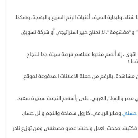
شتاء، ولبداية الصيف أغنيات الرتم السريع والبهجة. وهكذا.
فة” و”مفهومة”. لا تحتاج خبير استراتيجي أو شركة تسويق
اقوى ، إلا أنهم منحوا عملهم فرصة سيئة جدا للنجاح
ط ‍!
خلال أول اسبوع الا في تحقيق 3 مليون مشاهدة، بالرغم من حملة الاعلانات المدفوعة لموقع
ي مصر والوطن العربي، على رأسهم النجمة سميرة سعيد.
 حسني
وصابر الرباعي. كارول سماحة والنجم وائل جسار.
نية فكتبها مدحت العدل ولحنها عمرو مصطفى ومن توزيع نادر