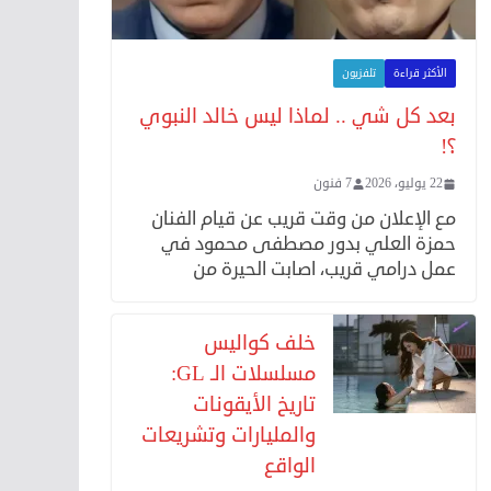
الأكثر قراءة
تلفزيون
بعد كل شي .. لماذا ليس خالد النبوي
؟!
22 يوليو، 2026
7 فنون
مع الإعلان من وقت قريب عن قيام الفنان
حمزة العلي بدور مصطفى محمود في
عمل درامي قريب، اصابت الحيرة من
خلف كواليس
مسلسلات الـ GL:
تاريخ الأيقونات
والمليارات وتشريعات
الواقع