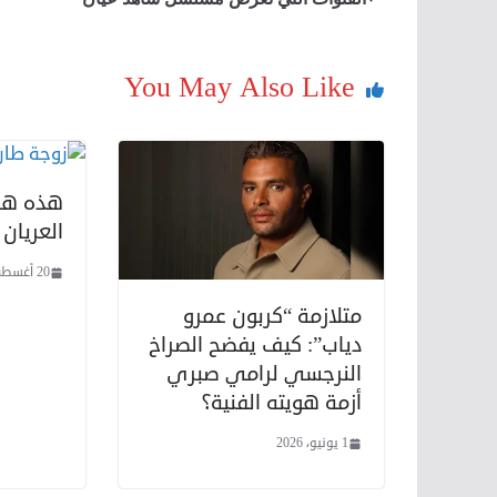
You May Also Like
هذه هي
العريان 
20 أغسطس، 2020
متلازمة “كربون عمرو
دياب”: كيف يفضح الصراخ
النرجسي لرامي صبري
أزمة هويته الفنية؟
1 يونيو، 2026