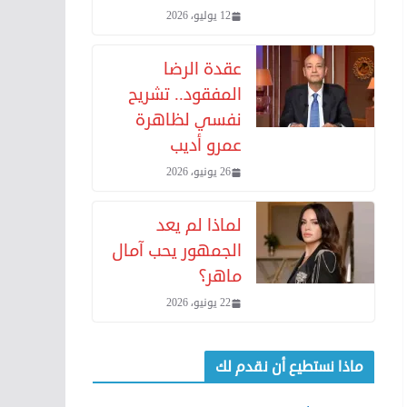
12 يوليو، 2026
عقدة الرضا
المفقود.. تشريح
نفسي لظاهرة
عمرو أديب
26 يونيو، 2026
لماذا لم يعد
الجمهور يحب آمال
ماهر؟
22 يونيو، 2026
ماذا نستطيع أن نقدم لك