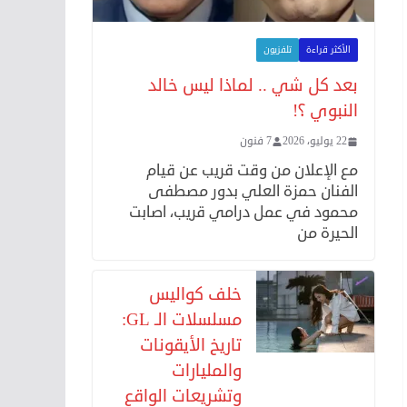
الأكثر قراءة
تلفزيون
بعد كل شي .. لماذا ليس خالد
النبوي ؟!
22 يوليو، 2026
7 فنون
مع الإعلان من وقت قريب عن قيام
الفنان حمزة العلي بدور مصطفى
محمود في عمل درامي قريب، اصابت
الحيرة من
خلف كواليس
مسلسلات الـ GL:
تاريخ الأيقونات
والمليارات
وتشريعات الواقع