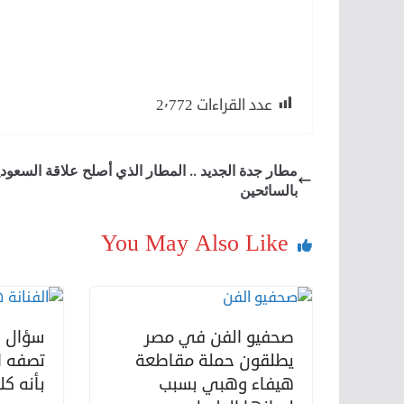
عدد القراءات
2٬772
مطار جدة الجديد .. المطار الذي أصلح علاقة السعودي
بالسائحين
You May Also Like
صحفيو الفن في مصر
سؤال ب
يطلقون حملة مقاطعة
تصفه ا
هيفاء وهبي بسبب
بأنه ك