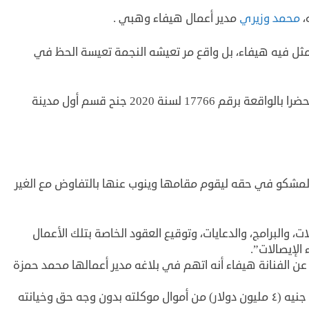
محمد وزيري
مدير أعمال هيفاء وهبي .
مثل فيه هيفاء، بل واقع مر تعيشه النجمة تعيسة الحظ في
هيفاء تقدمت ببلاغ مساء أمس الثلاثاء، وحررت محضرا بالواقعة برقم 17766 لسنة 2020 جنح قسم أول مدينة
لمشكو في حقه ليقوم مقامها وينوب عنها بالتفاوض مع الغير
ات، والبرامج، والدعايات، وتوقيع العقود الخاصة بتلك الأعمال
الإيصالات”.
ن الفنانة هيفاء أنه اتهم في بلاغه مدير أعمالها محمد حمزة
وشهرته محمد وزيري بالاستيلاء على 63 مليون جنيه (٤ مليون دولار) من أموال موكلته بدون وجه حق وخيانته