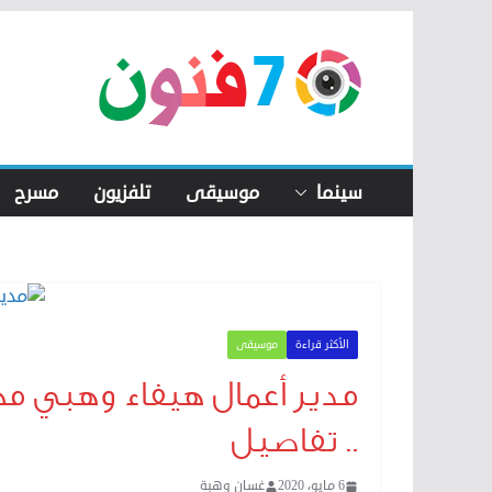
Skip
to
content
سينما
موسيقى
تلفزيون
مسرح
الأكثر قراءة
موسيقى
.. تفاصيل
6 مايو، 2020
غسان وهبة