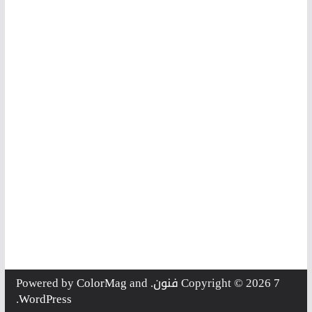
7 فنون
Copyright © 2026
. Powered by
and
ColorMag
.
WordPress