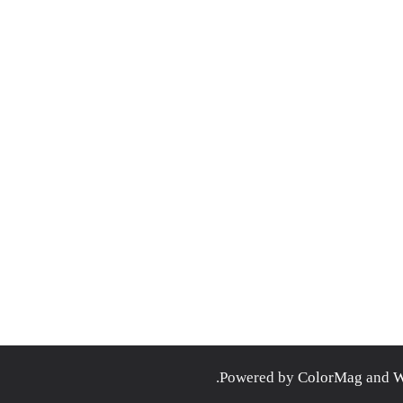
.
ColorMag
and
W