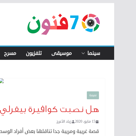
Skip
to
content
سينما
موسيقى
تلفزيون
مسرح
نميمة
هل نصبت كوافيرة بيفرلي 
15 مايو، 2020
زياد الأعرج
قصة غريبة ومريبة جدا تناقلها بعض أفراد الوسط