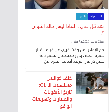
الأكثر قراءة
تلفزيون
بعد كل شي .. لماذا ليس خالد النبوي
؟!
22 يوليو، 2026
7 فنون
مع الإعلان من وقت قريب عن قيام الفنان
حمزة العلي بدور مصطفى محمود في
عمل درامي قريب، اصابت الحيرة من
خلف كواليس
مسلسلات الـ GL:
تاريخ الأيقونات
والمليارات وتشريعات
الواقع