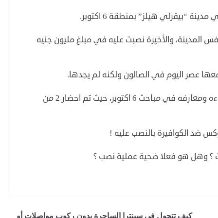
ة “بيڤرلي هيلز” بمنطقة 6 اكتوبر.
 المدينة، والأخيرة نصبت عليه في مبلغ مليون جنيه
ها عصر اليوم في الصالون ولكنه لم يجدها.
فكان التصرف البديل هو اتصاله ببعض من أصدقاءه ومعارفه في مباحث 6 اكتوبر، حيث تم احضار 2 من
س ضد الكوافيرة بالنصب عليه !
 ؟ وهل هو فعلا ضحية عملية نصب ؟
كيف تتجول في سينترا الساحرة بدون ركوب مواصلات أو