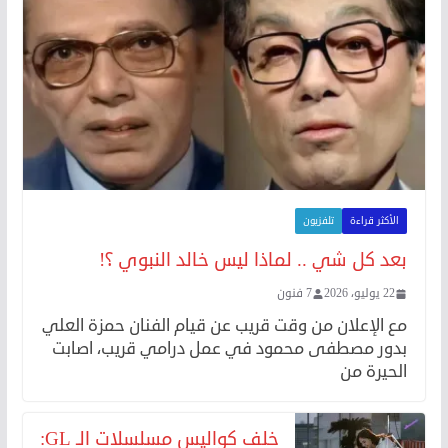
الأكثر قراءة
تلفزيون
بعد كل شي .. لماذا ليس خالد النبوي ؟!
22 يوليو، 2026
7 فنون
مع الإعلان من وقت قريب عن قيام الفنان حمزة العلي
بدور مصطفى محمود في عمل درامي قريب، اصابت
الحيرة من
خلف كواليس مسلسلات الـ GL: