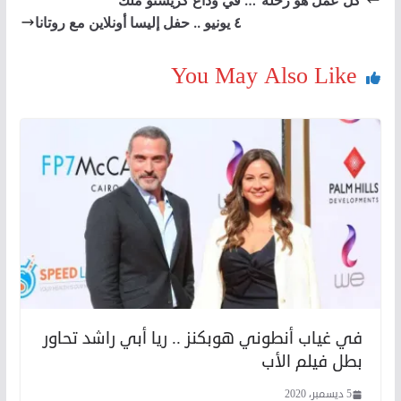
“كل عمل هو رحلة”… في وداع كريستو ملك
٤ يونيو .. حفل إليسا أونلاين مع روتانا
You May Also Like
في غياب أنطوني هوبكنز .. ريا أبي راشد تحاور
بطل فيلم الأب
5 ديسمبر، 2020