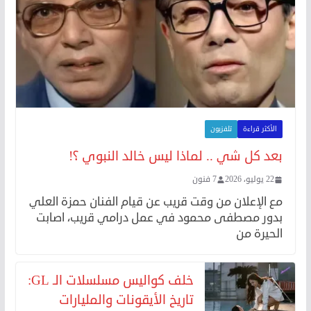
الأكثر قراءة
تلفزيون
بعد كل شي .. لماذا ليس خالد النبوي ؟!
22 يوليو، 2026
7 فنون
مع الإعلان من وقت قريب عن قيام الفنان حمزة العلي
بدور مصطفى محمود في عمل درامي قريب، اصابت
الحيرة من
خلف كواليس مسلسلات الـ GL:
تاريخ الأيقونات والمليارات