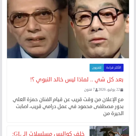
الأكثر قراءة
تلفزيون
بعد كل شي .. لماذا ليس خالد النبوي ؟!
22 يوليو، 2026
7 فنون
مع الإعلان من وقت قريب عن قيام الفنان حمزة العلي
بدور مصطفى محمود في عمل درامي قريب، اصابت
الحيرة من
خلف كواليس مسلسلات الـ GL: