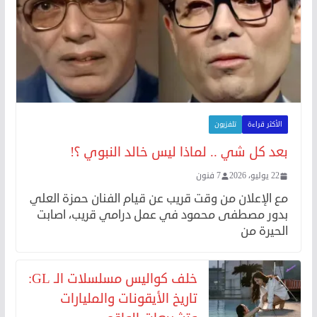
الأكثر قراءة
تلفزيون
بعد كل شي .. لماذا ليس خالد النبوي ؟!
22 يوليو، 2026
7 فنون
مع الإعلان من وقت قريب عن قيام الفنان حمزة العلي
بدور مصطفى محمود في عمل درامي قريب، اصابت
الحيرة من
خلف كواليس مسلسلات الـ GL:
تاريخ الأيقونات والمليارات