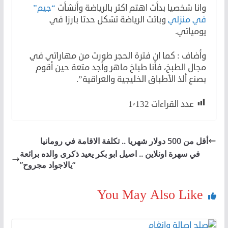
وانا شخصيا بدأت اهتم اكثر بالرياضة وأنشأت
“جيم”
في منزلي
وباتت الرياضة تشكل حدثا بارزا في
يومياتي.
وأضاف : كما ان فترة الحجر طورت من مهاراتي في
مجال الطبخ، فأنا طباخ ماهر وأجد متعة حين أقوم
بصنع ألذ الأطباق الخليجية والعراقية”.
عدد القراءات
1٬132
أقل من 500 دولار شهريا .. تكلفة الاقامة في رومانيا
في سهرة اونلاين .. اصيل ابو بكر يعيد ذكرى والده برائعة
“يالاجواد مجروح”
You May Also Like