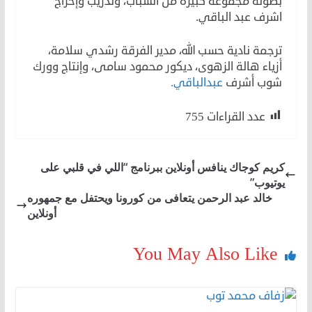
بطولة مجموعة كبيرة من الشباب، وتدريب وإخراج
اشرف عبد الباقي.
ترجمة نادية حسب الله، مدير الفرقة رشدي سلامة،
أزياء هالة الزهوى، ديكور محمود سامى، وإنتاج وورك
شوب أشرف
عبدالباقي.
عدد القراءات
755
كريم كوجاك ينافس أونلاين ببرنامج “اللي في قلبي على
يوتيوب”
خالد عبد الرحمن يتعافى من كورونا ويحتفل مع جمهوره
أونلاين
You May Also Like