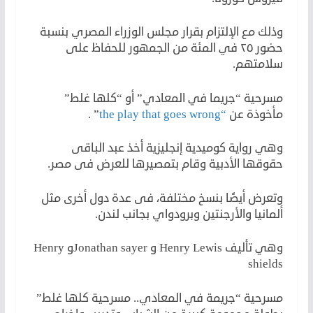
وذلك مع الإلتزام بقرار مجلس الوزراء المصري بنسبة
حضور ٢٥ في المئة من الجمهور للحفاظ على
سلامتهم.
مسرحية “جريما في المعادي” أو “كلها غلط”
مأخوذة عن
“the play that goes wrong
” .
وهي رواية كوميدية إنجليزية أخذ عبد الباقى
حقوقها الأدبية وقام بتمصيرها للعرض فى مصر.
وتعرض أيضًا بنسخ مختلفة، فى عدة دول أخرى مثل
ألمانيا والأرجنتين وبرودواي بجانب لندن.
وهي تأليف Henry Lewis و Jonathan sayerو Henry
shields
مسرحية “جريمة في المعادي.. مسرحية كلها غلط”