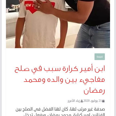
نميمة
ابن أمير كرارة سبب في صلح
مفاجيء بين والده ومحمد
رمضان
21 يوليو، 2020
زياد الأعرج
صدفة غير مرتب لها، كان لها الفضل في الصلح بين
الفنانين امير كرارة. محمد رمضان، وبفعل تدخل