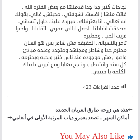
نجاحات كتير جدا جدا قدمنها مع بعض الفتره اللي
فاتت منها ( نفسها تشوفتي . محبتش. غالي. بقولك
ايه تعالي . انا بعترفلك . مبروك علينا. حاول تنساني.
مصدقت اتقابلنا . اجمل ليالي عمري . اتقابلنا . واخيرا
غريب الحب . وخطيره
تامر بالنسبالي الحقيقه مش شاعر بس هو انسان
محترم جدا وشاطر ومجتهد ومتجدد وعنده مباذئ
واصول مش موجوده عند ناس كتير وبحبه وبحترمه .
كل سنه وانت طيب وناجح معايا ومع غيري يا ملك
الكلمه يا حبيبي.
عدد القراءات
423
هذه هي زوجة طارق العريان الجديدة
أماكن السهر .. تصعد بعمرو دياب للمرتبة الأولى في أنغامي
You May Also Like