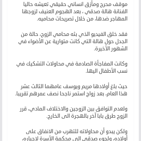
موقف محرج ومأزق انساني حقيقي تعيشه حاليا
الفنانة هالة صدقي ، بعد الهجوم العنيف لزوجها
المهاجر ضدها، من خلال تصريحات محاميه.
فقد خلق الفيديو الذي بثه محامي الزوج، حالة من
الجدل حول هالة التي كانت متوارية عن الأضواء في
الشهور الأخيرة.
وكانت المفاجأة الصادمة في محاولات التشكيك في
نسب الأطفال اليها.
حيث بلغ أولادها مريم ويوسف عامهما الثالث عشر
هذا العام، بعد زواج استمر ناجحا نصف عمرهم تقريبا.
ولعدم التوافق بين الزوجين والاختلاف المادي، قرر
الزوج طرق بابا آخر بالهجرة الى الخارج.
ولكن يبدو أن محاولاته للتهرب من الانفاق على
أولاده، ولجوء صدقي الى محكمة الأسرة لاجباره،