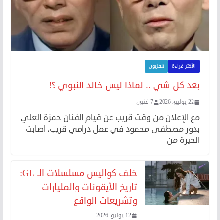
الأكثر قراءة
تلفزيون
بعد كل شي .. لماذا ليس خالد النبوي ؟!
22 يوليو، 2026
7 فنون
مع الإعلان من وقت قريب عن قيام الفنان حمزة العلي
بدور مصطفى محمود في عمل درامي قريب، اصابت
الحيرة من
خلف كواليس مسلسلات الـ GL:
تاريخ الأيقونات والمليارات
وتشريعات الواقع
12 يوليو، 2026