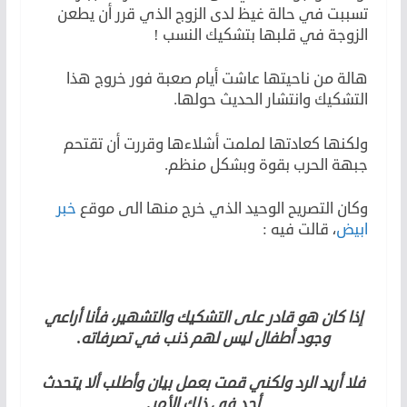
تسببت في حالة غيظ لدى الزوج الذي قرر أن يطعن
الزوجة في قلبها بتشكيك النسب !
هالة من ناحيتها عاشت أيام صعبة فور خروج هذا
التشكيك وانتشار الحديث حولها.
ولكنها كعادتها لملمت أشلاءها وقررت أن تقتحم
جبهة الحرب بقوة وبشكل منظم.
وكان التصريح الوحيد الذي خرج منها الى موقع
خبر
ابيض
، قالت فيه :
إذا كان هو قادر على التشكيك والتشهير، فأنا أراعي
وجود أطفال ليس لهم ذنب في تصرفاته.
فلا أريد الرد ولكني قمت بعمل بيان وأطلب ألا يتحدث
أحد في ذلك الأمر.