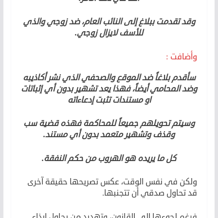
وقد تقدمت ببلاغ إلى النائب العام، ضد زوجي والذي
للأسف لايزال زوجي.
وأضافت :
سأقدم بلاغاً ضد الموقع والصحفي الذي نشر أكاذيبه
وضد المحامي أيضاً، فهذا يعد تشهير بدون أي إثباتات
او مستندات تثبت إدعاءاته
وسيتم تحويلهم جميعاً للمحاكمة فهذه قضية سب
وقذف وتشهير متعمد بدون أي مستند.
كل ما يريده هو الهروب من حكم النفقة.
ولكن في نفس الوقت، عكس تصريحها حقيقة آخرى
قد تحاول صدقي أن تتجنبها.
فرغم لجوءها الى القانون، وتهديد من يحاول ايذاء