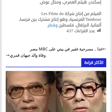
إسكندر، هيثم العمري، ومنال عوض.
الفيلم من إنتاج شركة
Les Films du
Tambour
الفرنسية، وهو إنتاج مشترك بين فرنسا،
ألمانيا، البرتغال، فلسطين
وقطر
.
عدد القراءات
437
غدا .. مسرحية غفير في بيتي على MBC مصر
وفاة والد جيهان قمري
الأكثر قراءة