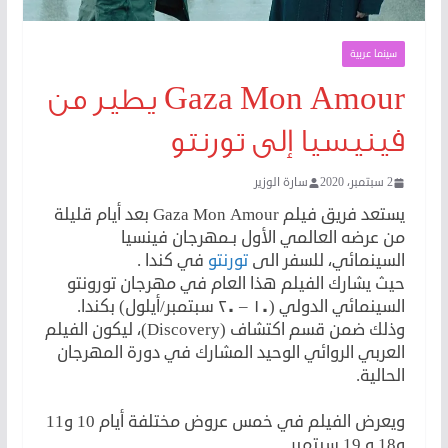
سينما عربية
Gaza Mon Amour يطير من
فينيسيا إلى تورنتو
2 سبتمبر، 2020
سارة الوزير
يستعد فريق فيلم Gaza Mon Amour
بعد أيام قليلة
من عرضه العالمي الأول بـمهرجان فينسيا
السينمائي، للسفر الى
تورنتو
في كندا .
حيث يشارك الفيلم هذا العام
في مهرجان تورونتو
السينمائي الدولي (١٠ – ٢٠ سبتمبر/أيلول) بكندا.
وذلك ضمن قسم اكتشاف (
Discovery
)، ليكون الفيلم
العربي الروائي الوحيد المشارك في دورة المهرجان
الحالية.
ويعرض الفيلم في خمس عروض مختلفة أيام 10 و11
و18 و 19 سبتمبر.