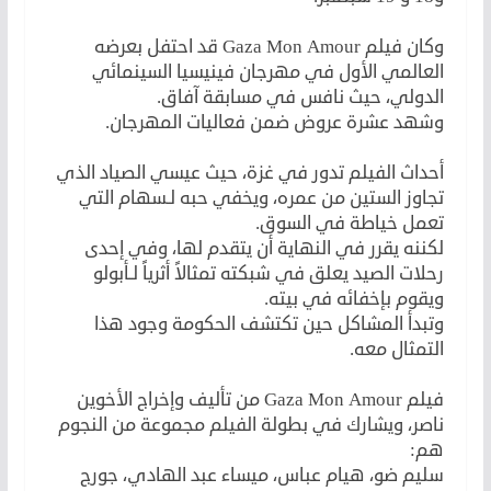
وكان فيلم
Gaza Mon Amour
قد احتفل بعرضه
العالمي الأول في مهرجان فينيسيا السينمائي
الدولي، حيث نافس في مسابقة آفاق.
وشهد عشرة عروض ضمن فعاليات المهرجان.
أحداث الفيلم تدور في غزة، حيث عيسي الصياد الذي
تجاوز الستين من عمره، ويخفي حبه لـسهام التي
تعمل خياطة في السوق.
لكننه يقرر في النهاية أن يتقدم لها، وفي إحدى
رحلات الصيد يعلق في شبكته تمثالاً أثرياً لـأبولو
ويقوم بإخفائه في بيته.
وتبدأ المشاكل حين تكتشف الحكومة وجود هذا
التمثال معه.
فيلم
Gaza Mon Amour
من تأليف وإخراج الأخوين
ناصر، ويشارك في بطولة الفيلم مجموعة من النجوم
هم:
سليم ضو، هيام عباس، ميساء عبد الهادي، جورج