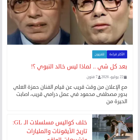
الأكثر قراءة
تلفزيون
بعد كل شي .. لماذا ليس خالد النبوي ؟!
22 يوليو، 2026
7 فنون
مع الإعلان من وقت قريب عن قيام الفنان حمزة العلي
بدور مصطفى محمود في عمل درامي قريب، اصابت
الحيرة من
خلف كواليس مسلسلات الـ GL:
تاريخ الأيقونات والمليارات
وتشريعات الواقع