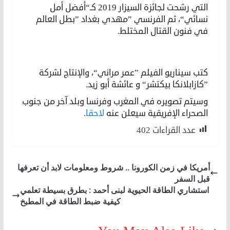
التي رشحت لجائزة السيزار 2019 كـ“أفضل أمل
نسائي“، ثم الفرنسي ”مهدي بغداد ”بطل العالم
في فنون القتال المختلط.
كتب سيناريو الفيلم ”عمر مراني“، والإنتاج لشركة
”كازابلانكا بيكتشر“ و عائشة أبو زيد.
وسيتم تصويره في المغرب وفرنسا وبلد آخر من جنوب
الصحراء الإفريقية سيعلن عنه
لاحقا
.
عدد القراءات
402
أمريكا في زمن الكورونا .. شروط ومعلومات لابد أن تعرفها
قبل السفر
استشاري الطاقة الحيوية لبنى أحمد : بطرق بسيطة تعلمي
كيفية ضبط الطاقة في المطبخ