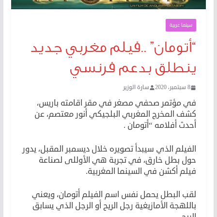
سينما عربية
“أتومان” ..فيلم مغربي جديد
ينطلق بدعم فرنسي
8 سبتمبر، 2020
سارة الوزير
في مؤتمر صحفي مصغر في مقر اقامته باريس،
كشف المخرج المغربي البلجيكي أنور معتصم، عن
أحدث أفلامه “أتومان .
الفيلم الذي سيبدأ تصويره خلال ديسمبر المقبل، يدور
حول بطل خارق، في تجربة هي الأوللى لصناعة
فيلم أكشن في السينما المغربية.
لقب البطل يحمل نفس اسم الفيلم أتومان، ويعني
باللهجة الأمازيغية رجل الريح أو الرجل الذي يسابق
الريح.