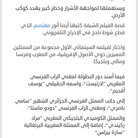
ويستعملها لمواجهة الأشرار وخطر كبير يهدد كوكب
الأرض.
قصة الفيلم الشيقة كتبها أيضا أنور
معتصم
، الذي
قطع شوط ناجح في الإخراج التلفزيوني.
واختار لفيلمه السينمائي الأول مجموعة من الممثلين
المميزين ذوي الأصول الإفريقية، من المغرب وفرنسا
ومالي وبلجيكا.
فيما أسند دور البطولة لمغني الراب الفرنسي
المغربي ”لارتيست“، واسمه الحقيقي ”يوسف
أقديم“.
إلى جانب الممثل الفرنسي الجزائري الشهير ”سامي
ناصري“، ومغني الراب الفرنسي ”دودو ماستا“.
والممثل الكوميدي البلجيكي المغربي ”مراد
زكيندي“، إضافة إلى الممثلة المغربية البرتغالية
”سارة بيرلس“