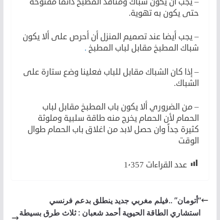
– يجب أن يكون شباك ومنافذ المطبخ دائما مفتوحة
حتى يكون به تهوية.
– يجب أيضا عند تصميم المنزل أن أحرص على ألا يكون
شباك المطبخ مقابل لباب المطبخ
.
– إذا كان الشباك مقابل للباب فعلينا وضع ستارة على
الشباك.
– من الضروري ألا يكون باب المطبخ مقابل لباب
الحمام لأن الحمام يخرج منه طاقة سلبية وملوثة
كثيرة جداً وان حصل لابد من اغلاق باب الحمام طوال
الوقت
عدد القراءات
1٬357
“أتومان” ..فيلم مغربي جديد ينطلق بدعم فرنسي
استشاري الطاقة الحيوية أحمد شعبان : ثلاث طرق بسيطة