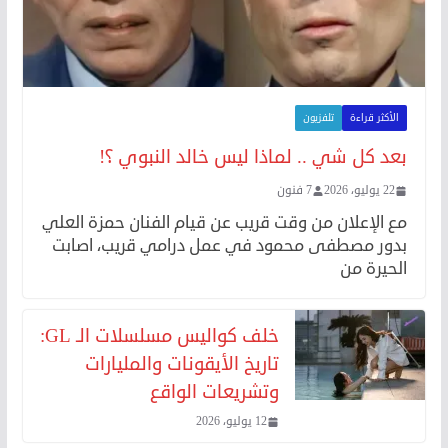
الأكثر قراءة
تلفزيون
بعد كل شي .. لماذا ليس خالد النبوي ؟!
22 يوليو، 2026
7 فنون
مع الإعلان من وقت قريب عن قيام الفنان حمزة العلي
بدور مصطفى محمود في عمل درامي قريب، اصابت
الحيرة من
خلف كواليس مسلسلات الـ GL:
تاريخ الأيقونات والمليارات
وتشريعات الواقع
12 يوليو، 2026