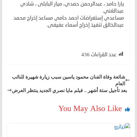
يارا حامد ، عبدالرحمن حمدي، ميار البابلى ، شادي
عبدالغني.
مساعدي إستعراضات احمد حامي مساعد إخراج محمد
عبدالخالق تنفيذ إخراج أسماء عفيفى.
المونديال المغربي للمونودراما
عدد القراءات
436
شائعة وفاة الفنان محمود ياسين سبب زيارة شهيرة للنائب
العام
بعد تأجيل ستة أشهر .. فيلم مايا نصري الجديد ينتظر العرض
You May Also Like