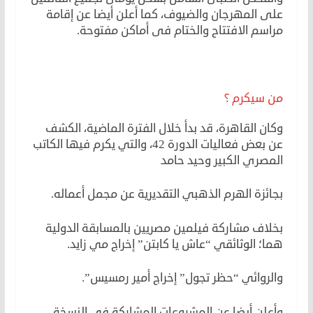
على المهرجان والضيوف، كما أعلن أيضا عن إقامة
مراسم الافتتاح والختام فى أماكن مفتوحة.
من سيكرم ؟
وكان القاهرة، قد بدأ خلال الفترة الماضية، الكشف
عن بعض فعاليات الدورة 42، والتي يكرم فيها الكاتب
المصري الكبير وحيد حامد
بجائزة الهرم الذهبي التقديرية عن مجمل أعماله.
بخلاف مشاركة فيلمين مصريين بالمسابقة الدولية
هما؛ الوثائقي “عاش يا كابتن” إخراج مي زايد.
والروائي “حظر تجول” إخراج أمير رمسيس”.
وأعلن أيضا عن المشروعات المشاركة في النسخة