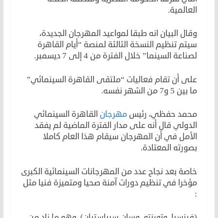
العالمية.
وقال البيان انه طبقا لمواعيد المهرجان الجديدة،
سيتم تنظيم النسخة الثالثة لمنصة “أيام القاهرة
لصناعة السينما” خلال الفترة من 4 إلى 7 ديسمبر.
على أن تقام فعاليات “ملتقى القاهرة السينمائي”
ما بين 5 و7 من الشهر نفسه.
محمد حفظي، رئيس
مهرجان
القاهرة السينمائي
الدولي قال أنه على مدار الفترة الماضية لم يفقد
الأمل في أن المهرجان سيقام هذا العام كاملا
بصورته المعتادة.
خاصة بعد نجاح عدد من المهرجانات السينمائية الكبرى
مؤخرا في تنظيم دورات آمنة صحيا ومتميزة فنيا مثل
:
(فينسيا، وتورنتو، وسان سيباستيان)، وهو ما زاد من