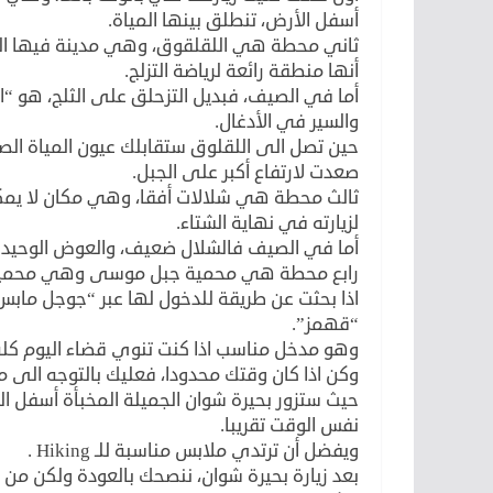
أسفل الأرض، تنطلق بينها المياة.
ثاني محطة هي اللقلقوق، وهي مدينة فيها الكث
أنها منطقة رائعة لرياضة التزلج.
أما في الصيف، فبديل التزحلق على الثلج، هو “
والسير في الأدغال.
حين تصل الى اللقلوق ستقابلك عيون المياة الص
صعدت لارتفاع أكبر على الجبل.
ثالث محطة هي شلالات أفقا، وهي مكان لا يمك
لزيارته في نهاية الشتاء.
أما في الصيف فالشلال ضعيف، والعوض الوحيد 
رابع محطة هي محمية جبل موسى وهي محمية ك
اذا بحثت عن طريقة للدخول لها عبر “جوجل ما
“قهمز”.
وهو مدخل مناسب اذا كنت تنوي قضاء اليوم كله
وكن اذا كان وقتك محدودا، فعليك بالتوجه الى 
حيث ستزور بحيرة شوان الجميلة المخبأة أسفل الغ
نفس الوقت تقريبا.
ويفضل أن ترتدي ملابس مناسبة للـ Hiking .
بعد زيارة بحيرة شوان، ننصحك بالعودة ولكن من