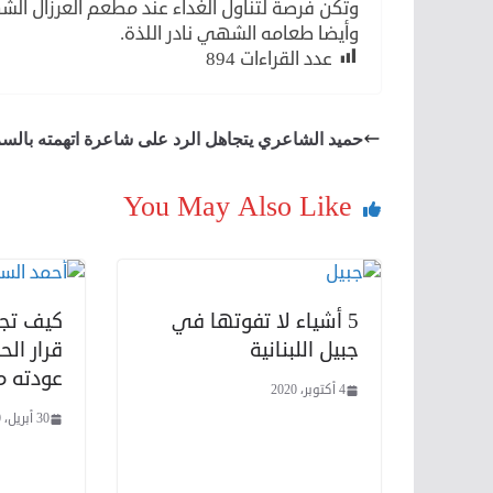
وتكن فرصة لتناول الغداء عند مطعم العرزال الشهي
وأيضا طعامه الشهي نادر اللذة.
عدد القراءات
894
حميد الشاعري يتجاهل الرد على شاعرة اتهمته بالس
You May Also Like
5 أشياء لا تفوتها في
كيف تجا
جبيل اللبنانية
قرار ال
عودته من
4 أكتوبر، 2020
30 أبريل، 2020