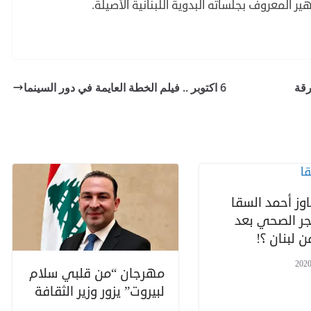
ر المعروف بجلساته البدوية اللبنانية الأصيلة.
رقة
6 اكتوبر .. فيلم الخطة العايمة في دور السينما
وز أحمد السقا
حجر الصحي بعد
 لبنان ؟!
مهرجان “من قلبي سلام
لبيروت” يزور وزير الثقافة