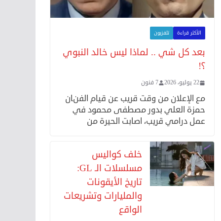
الأكثر قراءة
تلفزيون
بعد كل شي .. لماذا ليس خالد النبوي
؟!
22 يوليو، 2026
7 فنون
مع الإعلان من وقت قريب عن قيام الفنان
حمزة العلي بدور مصطفى محمود في
عمل درامي قريب، اصابت الحيرة من
خلف كواليس
مسلسلات الـ GL:
تاريخ الأيقونات
والمليارات وتشريعات
الواقع