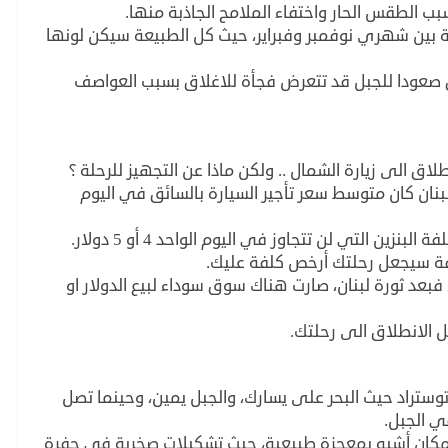
سبب الطقس الحار واختفاء الملامح الجاذبة منها.
ة بين شهري نوفمبر وفبراير، حيث كل الطبيعة سيكن لونها
 صعودا للجبل قد تتعرض فجأة للاغلاق بسبب العواصف
اق الى زيارة الشمال .. ولكن ماذا عن التجهيز للرحلة ؟
نان كان متوسط سعر تأجير السيارة بالسائق في اليوم
لفة سيجعل رحلتك أرخص كلفة عليك.
فبعد ثورة لبنان، صارت هناك سوق سوداء لبيع الدولار او
 الانطلاق الى رحلتك.
وستراد حيث البحر على يسارك، والجبل يمين، وحينما تصل
 الجبل.
 مكان أشبه بمعجزة طبيعية، حيث تشكيلات صخرية في حفرة