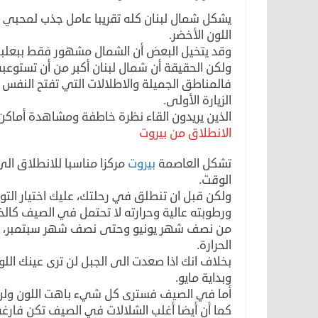
يشكل شمال لبنان كله تقريبا عامل جذب لمحبي ال
اللون الأخضر.
وقد يتخيل البعض أن الشمال مشهور فقط ببعلبك 
ولكن الحقيقة أن شمال لبنان أكبر من أن تستوعبه
فالمناطق الجميلة والاطلالات التي تفتح النفس عل
الزيارة الأولى.
الذين يريدون القاء نظرة خاطفة ومشاهدة أماك
الانطلاق من بيروت
تشكل العاصمة
بيروت
مركزا مناسبا للانطلاق الى
الوقت.
ولكن قبل ان تنطلق في رحلتك، عليك اختيار التو
ورطوبته عالية وحرارته لا تحتمل في الصيف كالخل
من نصف شهر يونيو وحتى نصف شهر سبتمبر، هو 
الحرارة.
بخلاف انك اذا صعدت الى الجبل لن ترى عينك الل
وبداية مايو.
أما في الصيف فسترى كل شيء باهت اللون ولن
كما أن أيضا أغلب الشلالات في الصيف تكن فارغ