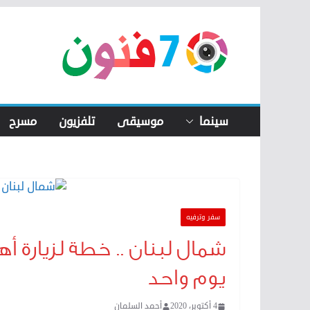
Skip
to
content
سينما
موسيقى
تلفزيون
مسرح
سفر وترفيه
شمال لبنان .. خطة لزيارة أه
يوم واحد
4 أكتوبر، 2020
أحمد السلمان