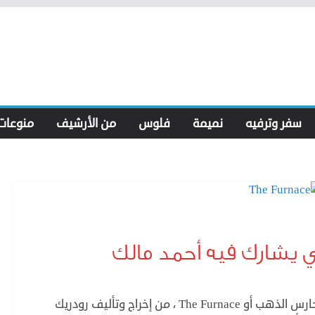
سفر وترفيه
نميمة
فلوس
من الأرشيف
منوعات
يعرض هذا الاسبوع في مصر، الفيلم الأسترالي حارس الذهب أو The Furnace ، من إخراج وتأليف رودريك