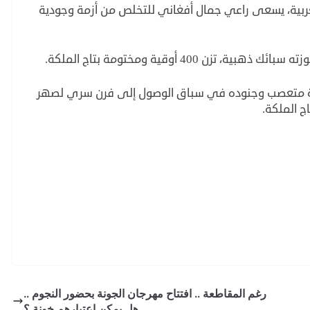
القرن الـ 19 في أستراليا الغربية، يسعى راعي جمال أفغاني للتخلص من أزمة وجودية
400 أوقية ومختومة بتاج الملكة.
رطة متعصب وجنوده في سباق الوصول إلى فرن سري لصهر
ج الملكة.
رغم المقاطعة .. افتتاح مهرجان الجونة بحضور النجوم ..
هل يمكن اعتبارهم خونة ؟