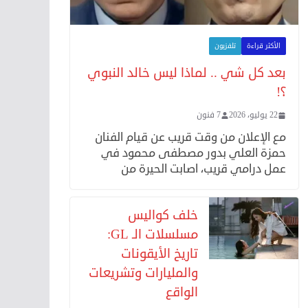
الأكثر قراءة
تلفزيون
بعد كل شي .. لماذا ليس خالد النبوي
؟!
22 يوليو، 2026
7 فنون
مع الإعلان من وقت قريب عن قيام الفنان
حمزة العلي بدور مصطفى محمود في
عمل درامي قريب، اصابت الحيرة من
خلف كواليس
مسلسلات الـ GL:
تاريخ الأيقونات
والمليارات وتشريعات
الواقع