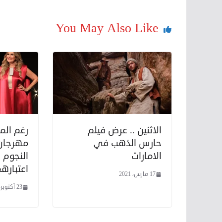
You May Also Like
الاثنين .. عرض فيلم
رغم المق
حارس الذهب في
مهرجان 
الامارات
النجوم 
اعتبارهم
17 مارس، 2021
23 أكتوبر، 2020