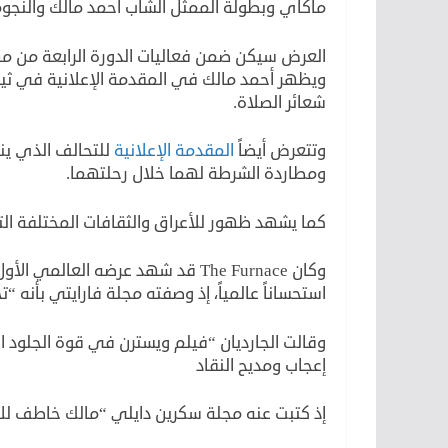
ماكاي وبطولة الممثل الشاب أحمد مالك والنجوم 
العرض سيكن ضمن فعاليات الدورة الرابعة من مه
ويظهر أحمد مالك في المقدمة الإعلانية في ثيا
شعائر الصلاة.
وتتعرض أيضاً
المقدمة الإعلانية
للتحالف الذي ينش
ومطاردة الشرطة لهما خلال رحلتهما.
كما يشهد ظهور للأعراق والثقافات المختلفة الت
وكان The Furnace قد شهد عرضه الع
استحساناً عالمياً، إذ وصفته مجلة فارايتي بأنه “ت
وقالت الجارديان “فيلم ويسترن في قوة الجلود 
إعجاب ومديح النقاد
إذ كتبت عنه مجلة سكرين دايلي “مالك خاطف للأ