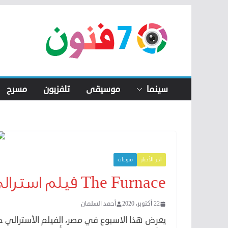
Skip
to
content
سينما
موسيقى
تلفزيون
مسرح
اخر الأخبار
منوعات
The Furnace فيلم استرالي يشارك فيه أحمد مالك
22 أكتوبر، 2020
أحمد السلمان