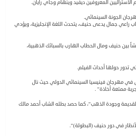
الأستراليين المعروفين ديفيد وينهام وجاي رايان.
رجان الجونة السينمائي.
ب راعي جمال يدعى حنيف، يتحدث اللغة الإنجليزية، ويؤدي
اً بين حنيف ومال الحطاب الهارب بالسبائك الذهبية،
ي تدور حولها أحداث الفيلم.
المي الأول في مهرجان فينيسيا السينمائي الدولي حيث نال
جربة ممتعة أخاذة” .
القديمة وجودة الذهب”، كما حصد بطله الشاب أحمد مالك
نظار في دور حنيف (البطولة)”.