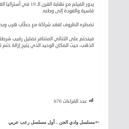
يدور الفيلم مع نهاية 
قاسية والعودة إلى وطنه.
تضطره الظروف لعقد شراكة مع حطّاب هرب وبحوزته سبائك ذهبية، تزن 
فيتحتم على الثنائي المتنافر تضليل رقيب ش
الذهب، حيث المكان الوحيد الذي يتيح إزالة ختم تا
لكن
لأن
لكن
عدد القراءات
670
مسلسل وادي الجن .. أول مسلسل رعب عربي