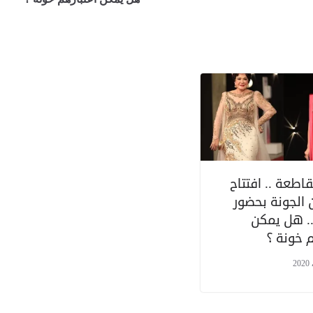
اطعة .. افتتاح
الجونة بحضور
.. هل يمكن
 خونة ؟