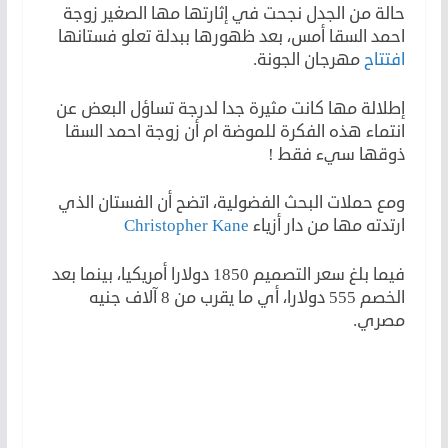
حالة من الجدل نجحت في إثارتها مها الصغير زوجة
احمد السقا أمس، بعد ظهورها ببدلة تعلو فستانها
افتتاح
مهرجان الجونة.
إطلالة مها كانت مثيرة جدا لدرجة تساؤل البعض عن
انتماء هذه الفكرة للموضة ام أن زوجة احمد السقا
ذوقها سيء فقط !
ومع حملات البحث الفضولية، اتضح أن الفستان الذي
ارتدته مها من دار أزياء
Christopher Kane
فيما بلغ سعر التصميم 1850 دولارا أمريكيا، بينما بعد
الخصم 555 دولارا، أي ما يقرب من 8 آلاف جنيه
مصري.
لكن
لأن