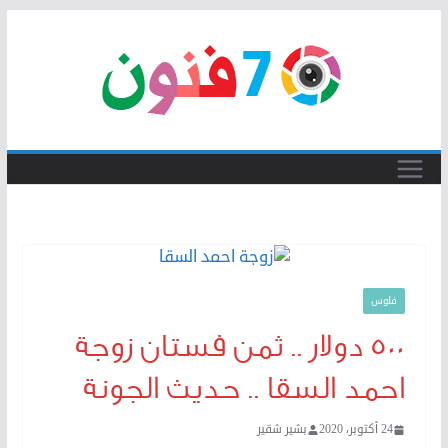
Skip
to
content
فلوس
500 دولار .. ثمن فستان زوجة
احمد السقا .. حديث الجونة
24 أكتوبر، 2020
بشير شقير