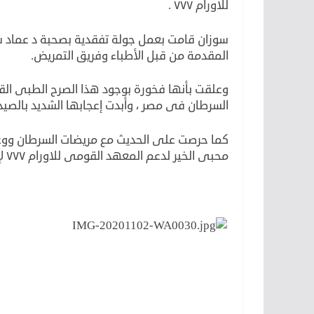
للاورام ٧٧٧ .
سوزان قامت بعمل جولة تفقدية بصحبة د عماد
المقدمة من قبل الأطباء وفريق التمريض.
وعلقت بأنها فخورة بوجود هذا الصرح الطبى الق
السرطان فى مصر ، وأبدت إعجابها الشديد بالصي
كما حرصت على الحديث مع مريضات السرطان ووعدت
محبى الخير لدعم المعهد القومى للاورام ٧٧٧ لإنقاذ حياة كل مرضى السرطان في مصر