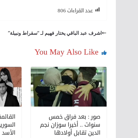
عدد القراءات
806
اشرف عبد الباقي يختار فهيم لـ “سقراط ونبيلة”
You May Also Like
صور : بعد فراق خمس
القائمة
سنوات .. أخيرا سوزان نجم
السوري
الدين تقابل أولادها
الأسد