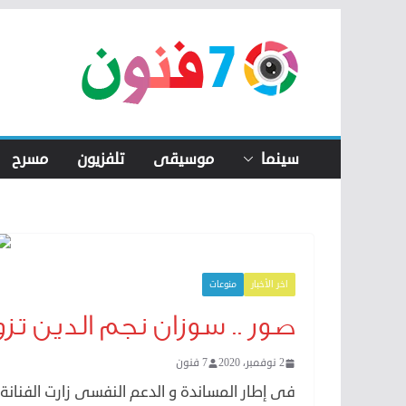
Skip
to
content
سينما
موسيقى
تلفزيون
مسرح
اخر الأخبار
منوعات
صور .. سوزان نجم الدين تزو
2 نوفمبر، 2020
7 فنون
فى إطار المساندة و الدعم النفسى زارت الفنان