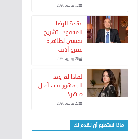
12 يوليو، 2026
عقدة الرضا
المفقود.. تشريح
نفسي لظاهرة
عمرو أديب
26 يونيو، 2026
لماذا لم يعد
الجمهور يحب آمال
ماهر؟
22 يونيو، 2026
ماذا نستطيع أن نقدم لك