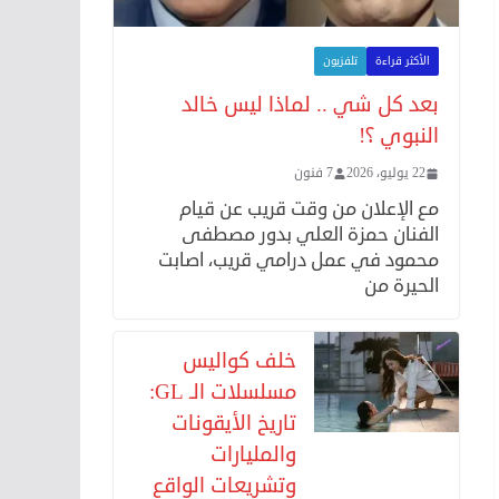
الأكثر قراءة
تلفزيون
بعد كل شي .. لماذا ليس خالد
النبوي ؟!
22 يوليو، 2026
7 فنون
مع الإعلان من وقت قريب عن قيام
الفنان حمزة العلي بدور مصطفى
محمود في عمل درامي قريب، اصابت
الحيرة من
خلف كواليس
مسلسلات الـ GL:
تاريخ الأيقونات
والمليارات
وتشريعات الواقع