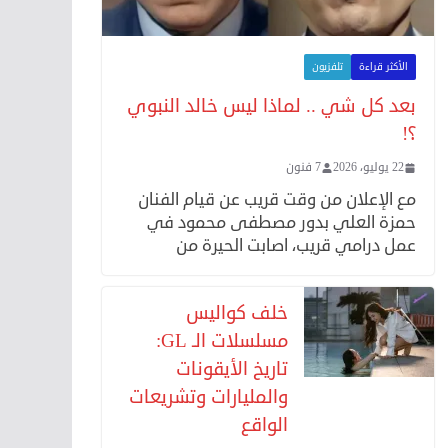
الأكثر قراءة
تلفزيون
بعد كل شي .. لماذا ليس خالد النبوي
؟!
22 يوليو، 2026
7 فنون
مع الإعلان من وقت قريب عن قيام الفنان
حمزة العلي بدور مصطفى محمود في
عمل درامي قريب، اصابت الحيرة من
خلف كواليس
مسلسلات الـ GL:
تاريخ الأيقونات
والمليارات وتشريعات
الواقع