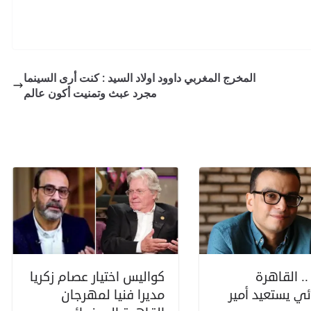
المخرج المغربي داوود اولاد السيد : كنت أرى السينما
مجرد عبث وتمنيت أكون عالم
. القاهرة
كواليس اختيار عصام زكريا
ئي يستعيد أمير
مديرا فنيا لمهرجان