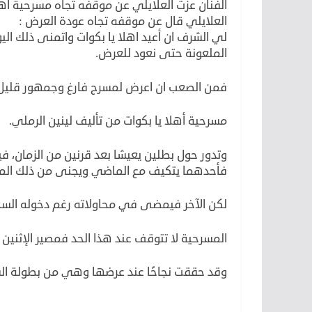
الفنان عزت العلايلي عن موقفه تجاه مسرحية أهلا
العلايلي قال عن موقفه تجاه عودة العرض :
لي الشرف ان أعيد اهلا يا بكوات واتمنى ذلك ال
الملعونة حتى نعود للعرض.
فمن الصعب ان اعرض لمسرح فارغ وجمهور قليل بس
مسرحية أهلا يا بكوات من تأليف لينين الرملي.
وتدور حول بطلين يعيشا بعد قرنين من الزمان، ف
فأحدهما يتكيف مع الماضي ويجنى من ذلك المال 
لكن الآخر فيمضى في محاولاته رغم دخوله الس
المسرحية لا تتوقف عند هذا الحد فمصير الإثنين
وقد حققت نجاحًا عند عرضها وهي من بطولة ال
لكن