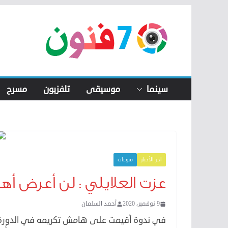
Skip
to
content
سينما
موسيقى
تلفزيون
مسرح
اخر الأخبار
منوعات
عزت العلايلي : لن أعرض أه
9 نوفمبر، 2020
أحمد السلمان
في ندوة أقيمت على هامش تكريمه في الدورة 36 م