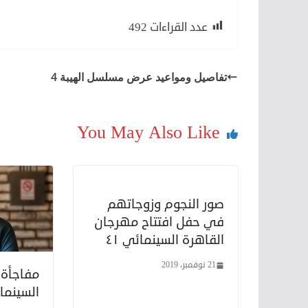
عدد القراءات
492
تفاصيل ومواعيد عرض مسلسل الهيبة 4
You May Also Like
صور النجوم وزوجاتهم
في حفل افتتاح مهرجان
القاهرة السينمائي ٤١
21 نوفمبر، 2019
مفاجأة .
السينما