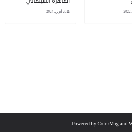
القاهرة السينمائي
20 أبريل، 2024
.
ColorMag
and
W