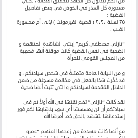
من أنكم تبذلون كل الجهد لتحقيق العدالة ، لكني
معذورة كل العذر في الخوض في بعض تفاصيل
القضية :
٢٥ لسنة ٢٠٢٠ ( قضية الفيرمونت ) لإني أم محسورة
القلب .
“نازلي مصطفي كريم” إبنتي الشاهدة المتهمة و
الضحية في نفس القضية كانت موقنة أنها مَحمِية
من المجلس القومي للمرأة
و من النيابة العامة متمثلةً في شخص سيادتكم ، و
قد ذَكَرت هذا بالفعل في مكالمة مسجلة من ضمن
الدلائل المُقَدمة لسيادتكم و التي تثبت أنها ضحية
لقد كانت “نازلي” تضع ثقتها في الله أولاً ثم في
سيادتكم أن لن يمسسها أي سوء بذهابها لكم فور
إستدعائها لتشهد بالحق كما أمرها الله
مع أنها كانت مهددة من زوجها المتهم “عمرو