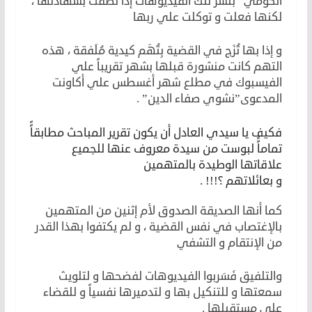
الكومي” بنشر تلك الفيديوهات إذا نطقت بشهادتها ،
لكنها فعلت و توكلت علي ربها
و إذا بها تُزَج في القضية بِتُهَم كيدية مُلَفقة ، هذه
التهم كانت منشورة قبلها بشهر تقريباً علي
الفيسبوك في مطلع شهر أغسطس علي أكاونت
المدعوى”نشوي صفاء الدين” .
فكيف يا سيدي العادل أن يكون تقرير المباحث مطابقاًً
تماماًً لبوست من سيدة معروف عنها للجميع
علاقاتها الوطيدة بالمتهمين
و بعائلاتهم ؟!!! .
كما أنها الصديقة الصدوق لأم إثنين من المتهمين
بالإغتصاب في نفس القضية ، و لم يكتفوا بهذا القدر
من الإنتقام و التشفي
والتلفيق فَسَربوا الفيديوهات لفضحها و لتلويث
سمعتها و للتنكيل بها و لتدميرها نفسياً و للقضاء
علي مستقبلها .