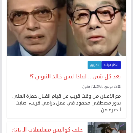
الأكثر قراءة
تلفزيون
بعد كل شي .. لماذا ليس خالد النبوي ؟!
22 يوليو، 2026
7 فنون
مع الإعلان من وقت قريب عن قيام الفنان حمزة العلي
بدور مصطفى محمود في عمل درامي قريب، اصابت
الحيرة من
خلف كواليس مسلسلات الـ GL: