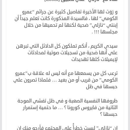
و رَوَت لها الأخيرة تفاصيل كثيرة عن جرائم “عمرو
الكومي” لها ، فالسيدة المذكورة كانت تعلم جيداً أن
إبنتي “نازلي” ضحية لكنها لم تحميها من خلال
مجلسها !!! .
سيدي الكريم ، أنكم تملكون كل الدلائل التي تبرهن
علي أنها ضحية من تسجيلات صوتية لمحادثات
لإيميلات كلها تهديدات
ترعب كل من يسمعها مع أنه ليس له علاقة ب”عمرو
الكومي” من قريب أو من بعيد … فلماذا تصرون علي
حبسها في ظل
ظروفها النفسية الصعبة و في ظل تفشي الموجة
الثانية من فايروس كورونا ؟ … ما حتمية إستمرار
حبسها ؟
إن “نازلي” ليست خطراًً علي المجتمع فأرجو منك إن