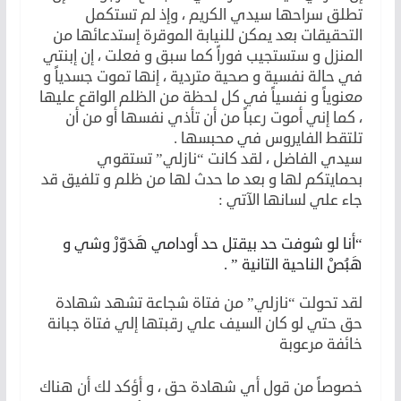
تطلق سراحها سيدي الكريم ، وإذ لم تستكمل
التحقيقات بعد يمكن للنيابة الموقرة إستدعائها من
المنزل و ستستجيب فوراً كما سبق و فعلت ، إن إبنتي
في حالة نفسية و صحية متردية ، إنها تموت جسدياً و
معنوياً و نفسياً في كل لحظة من الظلم الواقع عليها
، كما إني أموت رعباً من أن تأذي نفسها أو من أن
تلتقط الفايروس في محبسها .
سيدي الفاضل ، لقد كانت “نازلي” تستقوي
بحمايتكم لها و بعد ما حدث لها من ظلم و تلفيق قد
جاء علي لسانها الآتي :
“أنا لو شوفت حد بيقتل حد أودامي هَدَوّرْ وشي و
هَبُصْ الناحية التانية ” .
لقد تحولت “نازلي” من فتاة شجاعة تشهد شهادة
حق حتي لو كان السيف علي رقبتها إلي فتاة جبانة
خائفة مرعوبة
خصوصاً من قول أي شهادة حق ، و أؤكد لك أن هناك