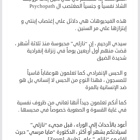
الشاذ نفسياً و جنسياً المغتصب ال Psychopath
هذه الفيديوهات هي دلائل علي إغتصاب إبنتي و
إبتزازها علي مر السنين .
سيدي الرحيم ، إن “نازلي” محبوسة منذ ثلاثة أشهر ،
قضت منهم أول أربعين يوماً في زنزانة إنفرادية
شديدة الضيق
و الحبس الإنفرادي كما تعلمون هوعقاباً قاسياً
للمسجون ، فهذا النوع من الحبس لا إنساني بل هو
ضد الإنسانية بالمرة
كما أنكم تعلمون جيداً أنها تعاني من ظروف نفسية
في غاية القسوة و الصعوبة خصوصاً في محبسها .
أعود بالأحداث إلي الوراء ، قبل مجيء “نازلي”
لسيادتكم بشهر أو أكثر ، الدكتورة “مايا مرسي” دبرت
لقاء مع “نازلي” علي تطبيق [Zoom]