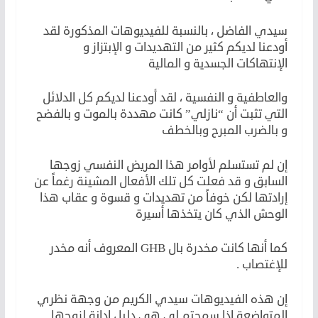
سيدي الفاضل ، بالنسبة للفيديوهات المذكورة لقد
أودعنا لديكم كثير من التهديدات و الإبتزاز و
الإنتهاكات الجسدية و المالية
والعاطفية و النفسية ، لقد أودعنا لديكم كل الدلائل
التي تثبت أن “نازلي” كانت مهددة بالموت و بالفضح
و بالضرب المبرح وبالخطف
إن لم تستسلم لأوامر هذا المريض النفسي زوجها
السابق و قد فعلت كل تلك الأفعال المشينة رغماً عن
إرادتها لكن خوفاً من تهديدات و قسوة و عقاب هذا
الوحش الذي كان يتخذها أسيرة
كما أنها كانت مخدرة بال GHB المعروف أنه مخدر
للإغتصاب .
إن هذه الفيديوهات سيدي الكريم من وجهة نظري
المتواضعة إذا سمحتم لي هي دليل إدانة لزوجها