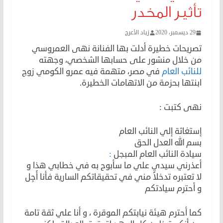
تأثير المخدر
29 ديسمبر، 2020
زياد الأعرج
تصريحات خطيرة أدلت بها الفنانة نهى العمروسي
من خلال منشور على حسابها الشخصي، وجهته
للنائب العام
في مصر، متهمة فيه عمرو الكومي زوج
ابنتها بحزمة من الاتهامات الخطيرة.
نهى كتبت :
إستغاثة إلي النائب العام
بسم الله العدل الحق
سيادة النائب العام المبجل
:
أعذرني سيدي علي ما سأبوح به في خطابي هذا و
لا تعتبره تدخلاً مني في تحقيقاتكم السارية فأنا أَجِل
و أحترم سيادتكم
كما أحترم هيئة نيابتكم الموقرة ، و أنا علي ثقة تامة