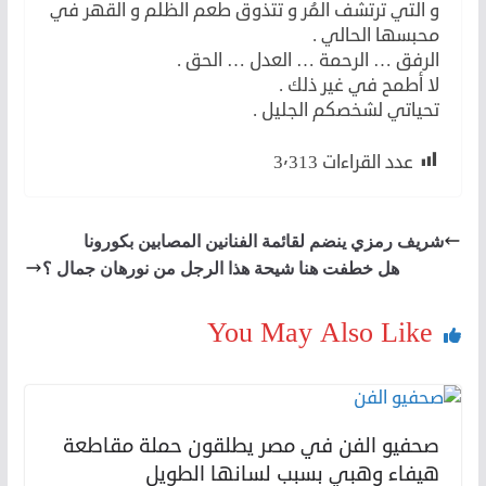
و التي ترتشف المُر و تتذوق طعم الظلم و القهر في
محبسها الحالي .
الرفق … الرحمة … العدل … الحق .
لا أطمح في غير ذلك .
تحياتي لشخصكم الجليل .
عدد القراءات
3٬313
شريف رمزي ينضم لقائمة الفنانين المصابين بكورونا
هل خطفت هنا شيحة هذا الرجل من نورهان جمال ؟
You May Also Like
صحفيو الفن في مصر يطلقون حملة مقاطعة
هيفاء وهبي بسبب لسانها الطويل