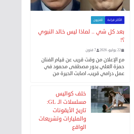
الأكثر قراءة
تلفزيون
بعد كل شي .. لماذا ليس خالد النبوي
؟!
22 يوليو، 2026
7 فنون
مع الإعلان من وقت قريب عن قيام الفنان
حمزة العلي بدور مصطفى محمود في
عمل درامي قريب، اصابت الحيرة من
خلف كواليس
مسلسلات الـ GL:
تاريخ الأيقونات
والمليارات وتشريعات
الواقع