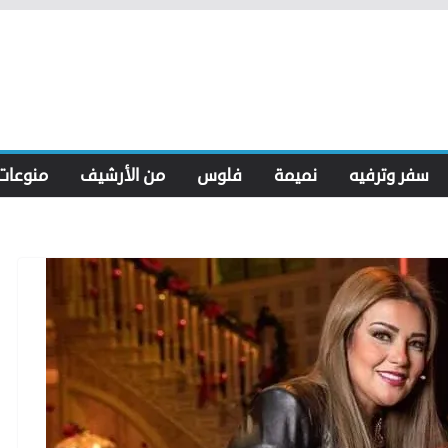
سفر وترفيه
نميمة
فلوس
من الأرشيف
منوعات