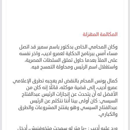
المكالمة المهزلة
وكان المحامي الخاص بدكتور باسم سمير قد اتصل
مساء أمس ببرنامج الحكاية لعمرو اديب، واخر نفسه
على الملأ بعدما حاول تملق السلطات المصرية،
واستغلال اسم الرئيس ومحاولة التمسح فيه.
كمال يونس المحام بالنقض لم يعجبه تطرق الإعلامي
عمرو أديب، إلى قضية موكله، قائلًا إنه كان من
الأفضل له أن يتحدث عن إنجازات الرئيس عبدالفتاح
السيسي: كان أولى بينا أننا نتكلم عن الرئيس
عبدالفتاح السيسي وهو يفتتح المشروعات والطرق
والكباري.
ورد عليه أديب : «يا متر لو سمحت متخوفنيش، أدخل