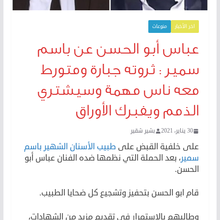
اخر الأخبار
منوعات
عباس أبو الحسن عن باسم
سمير : ثروته جبارة ومتورط
معه ناس مهمة وسيشتري
الذمم ويفبرك الأوراق
30 يناير، 2021
بشير شقير
على خلفية القبض على
طبيب الأسنان الشهير باسم
سمير
، بعد الحملة التي نظمها ضده الفنان عباس أبو
الحسن.
قام ابو الحسن بتحفيز وتشجيع كل ضحايا الطبيب.
وطالبهم بالاستمرار في تقديم مزيد من الشهادات،