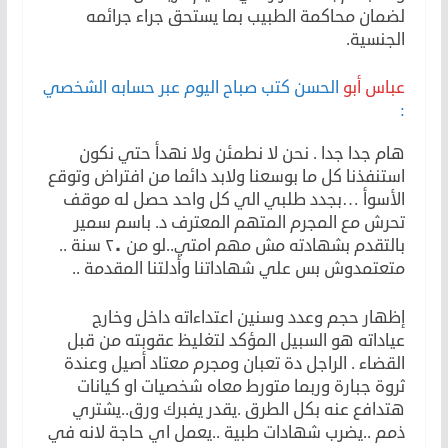
لضمان محاكمة الطبيب بما يستحق جراء جرائمه
الجنسية.
عباس أبو
الحسن كتب صباح اليوم عبر حسابه الشخصي
:
هام جدا جدا . نحن لا نطمئن ولا نهدأ حتي نكون
استنفذنا كل ما بوسعنا ولابد دائما من افتراض وتوقع
الأسوأ …بجدد طلبي الي كل واحد حصل له موقف
تحرش مع المجرم المتهم المعترف د. باسم سمير
بالتقدم بشهادته مش مهم امتي..لو من ٢٠ سنة ..
متعتمدوش بس علي شهاداتنا وأدلتنا المقدمة ..
إظهار حجم وعدد وسنين اعتداءاته داخل وخارج
عياداته هو السبيل المؤكد لتغليظ عقوبته من قبل
القضاء . الراجل دة تعبان ومجرم معتاد أصيل وعندة
ثروة جبارة وربما متورط معاه شخصيات او كيانات
هتدافع عنه بكل الطرق .يقدر يفبرك ورق..يشتري
ذمم ..يضرب شهادات طبية ..يعمل اي حاجة لانه في