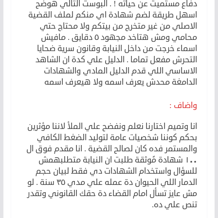
دفاع مستميت عن حياته ! . البوست التالي هوضح
اسهل طريقة لضم شهادة اي منكم لملف القضية
الاصلي من غير متخرج من بيتكم ولا محتاج حتي
محامي ومش هتاخد مجهود ٥ دقايق . مافيش
اسماء خرجت من داخل النيابة وقانون سرية ضحايا
التحرش مفعل تماما . الدليل علي كدة ان الشاهد
الاساسي اللي قدم الدليل المادي والشهادات
الدامغة محدش يعرف اسمه ولا هيعرف اسمه
واضاف :
انا وتميم اختارنا نعلم ونفضح علي الملأ لاننا مؤثرين
بحكم كوننا شخصيات عامة لتوليد الضغط الكافي
والمستمر فده كان لصالح القضية . انا مقدم فوق ال
١٠٠ شهادة مًوثقة طلبت ان النيابة متطلبهمش
للسؤال واستخدام الشهادات دي فقط لبيان حجم
الدمار اللي الحيوان دة عمله علي مدي ٣٥ سنة . لو
مش عايز تسأل امام القضاء دة حقك القانوني وتقدر
تنص علي ده.