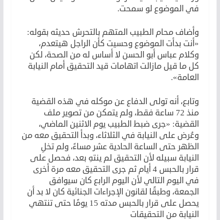
في الموضوع لو سمحت.
وأضاف محام الطبيب المتهم بالتحرش حديثه بقوله:
«أنت بدأت الموضوع وحسيت كأن الراجل هيتعدم،
وكلام عباس أبو الحسن لا أساس له من الصحة، لكن
كل ما قيل مازالت اتهامات قيد التحقيق أمام النيابة
العامة».
وتابع، أنه تولى الدفاع عن موكله في هذه القضية
منذ 72 ساعة فقط، ولم يتمكن من تصوير ملف
القضية: «جرى ضبط الطبيب يوم الاثنين الماضي،
وعُرض على النيابة في الثلاثاء، وبدأ التحقيق معه من
الظهر حتى الساعة الحادية عشر مساءً، ولم تخلِ
النيابة سبيله لأن التحقيق لم ينتهِ بعد، فحصل على
قرار بالحبس 4 أيام ثم جرى التحقيق معه مرة أخرى
في اليوم التالي لأن اليوم الرابع كان سيوافق
الجمعة، وطبقًا لقانون الإجراءات الجنائية كان لا بد أن
يحصل على قرار بالحبس مدته 15 يومًا حتى تنتهي
النيابة من التحقيقات