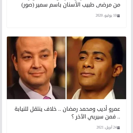
من مرضى طبيب الأسنان باسم سمير (صور)
10 يوليو، 2020
عمرو أديب ومحمد رمضان .. خلاف ينتقل للنيابة
.. فمن سيربي الآخر ؟
24 أبريل، 2021