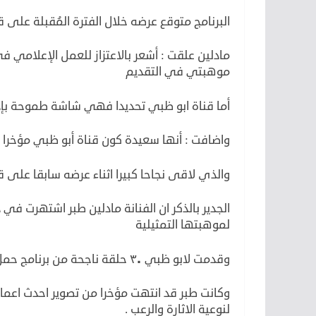
البرنامج متوقع عرضه خلال الفترة المُقبلة على قن
مادلين علقت : أشعر بالاعتزاز للعمل الإعلامي ف
موهبتي في التقديم
أما قناة ابو ظبي تحديدا فهي شاشة طموحة بإدار
واضافت : أنها سعيدة كون قناة أبو ظبي مؤخرا 
والذي لاقى نجاحا كبيرا اثناء عرضه سابقا عل
الجدير بالذكر ان الفنانة مادلين طبر اشتهرت ف
لموهبتها التمثيلية
وقدمت لابو ظبي ٣٠ حلقة ناجحة من برنامج حمل اسم الفصول الأربعة.
وكانت طبر قد انتهت مؤخرا من تصوير احدث اعما
لنوعية الاثارة والرعب .