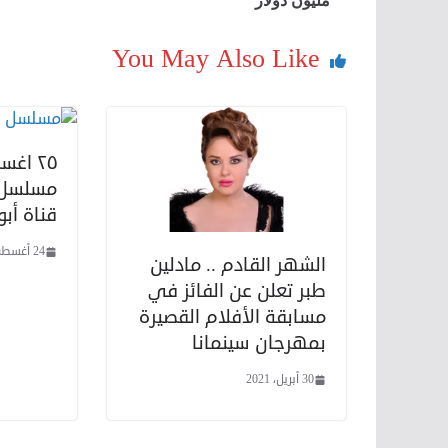
You May Also Like
٢٥ اغ
مسلسل ا
قناة أب
24 أغسطس، 2020
الشهر القادم .. مادلين
طبر تعلن عن الفائز في
مسابقة الأفلام القصيرة
بمهرجان سينمانا
30 أبريل، 2021