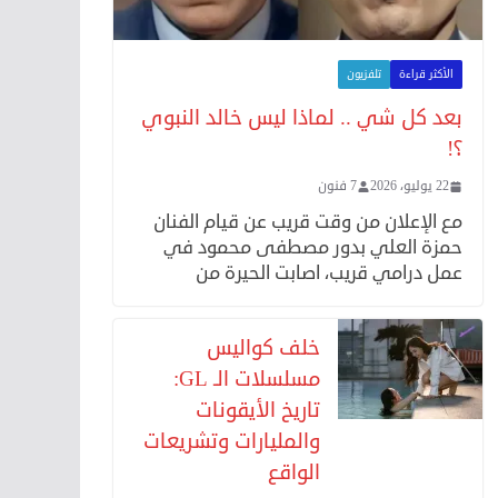
الأكثر قراءة
تلفزيون
بعد كل شي .. لماذا ليس خالد النبوي
؟!
22 يوليو، 2026
7 فنون
مع الإعلان من وقت قريب عن قيام الفنان
حمزة العلي بدور مصطفى محمود في
عمل درامي قريب، اصابت الحيرة من
خلف كواليس
مسلسلات الـ GL:
تاريخ الأيقونات
والمليارات وتشريعات
الواقع