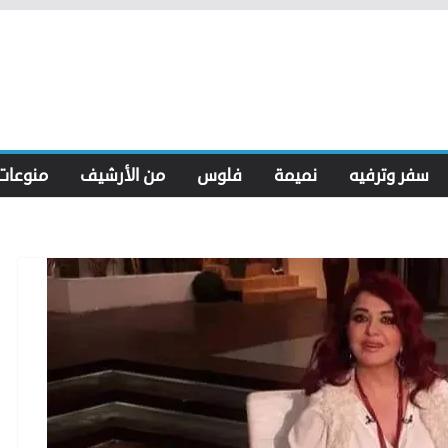
سفر وترفيه
نميمة
فلوس
من الأرشيف
منوعات