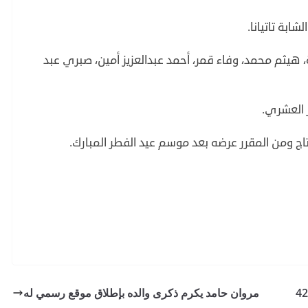
ابة تاتيانا.
ة، هيثم محمد، وفاء قمر، أحمد عبدالعزيز أمين، صبري عبد
ر العشري.
اج ومن المقرر عرضه بعد موسم عيد الفطر المبارك.
Wonder woman 1984 يواصل الصعود بعد تحقيق 42
مروان حامد يكرم ذكرى والده بإطلاق موقع رسمي له