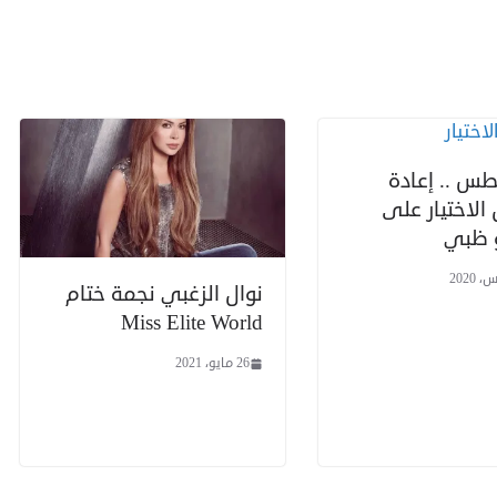
سطس .. إعادة
لاختيار على
و ظبي
نوال الزغبي نجمة ختام
Miss Elite World
26 مايو، 2021