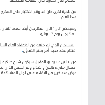
الأفلام التي تشارك في أقسامه المختلفة.
من ناحية اخرى كان قد وقع الاختيار على المخرج
هذا العام.
وسيحضر “لي” الى المهرجان أيضا بعدما تلقى د
المهرجان يوم 17 يوليو.
المهرجان الذي تم منعه من الانعقاد العام السا
افتتاح عقد جديد، أمر يمنح التفاؤل
.
من 6 الى 17 يوليو المقبل سيكون شارع “
احتفال مليء بالفن والابداع ولم الشمل الذي طا
عرض عدد كبير من الأفلام على لجان المشاهدة ل
لكن
لأن