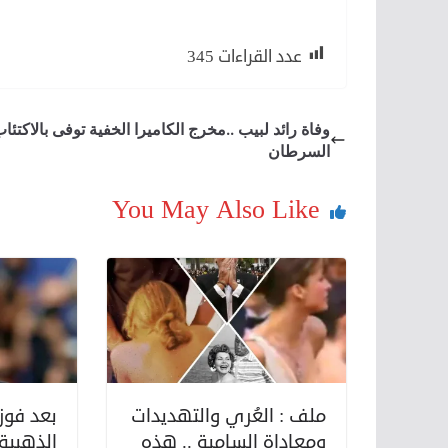
في يونيو .. الكشف عن القائمة كاملة لمهرجان كان 
عدد القراءات
345
وفاة رائد لبيب ..مخرج الكاميرا الخفية توفى بالاكتئا
السرطان
You May Also Like
ملف : العُري والتهديدات
بعد فوز
ومعاداة السامية .. هذه
الذهبية 