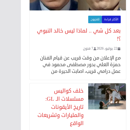
الأكثر قراءة
تلفزيون
بعد كل شي .. لماذا ليس خالد النبوي
؟!
22 يوليو، 2026
7 فنون
مع الإعلان من وقت قريب عن قيام الفنان
حمزة العلي بدور مصطفى محمود في
عمل درامي قريب، اصابت الحيرة من
خلف كواليس
مسلسلات الـ GL:
تاريخ الأيقونات
والمليارات وتشريعات
الواقع