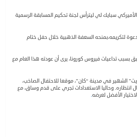
 الأميركي سبايك لي ليترأس لجنة تحكيم المسابقة الرسمية
عوة لتكريمه،بمنحه السعفة الذهبية خلال حفل ختام
بق بسبب تداعيات فيروس كورونا، يرى أن عودته هذا العام مع
الكروازيت” الشهير في مدينة “كان”، موقعا للاحتفال الصاخب،
ل انتظاره. وحاليا الاستعدادات تجري على قدم وساق، مع
اختيار الأفضل لعرضه
.