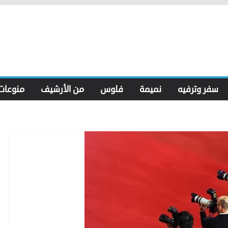
سفر وترفيه
نميمة
فلوس
من الأرشيف
منوعات