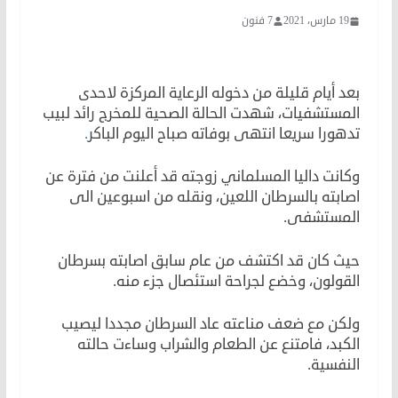
19 مارس، 2021
7 فنون
وفاة رائد لبيب
بعد أيام قليلة من دخوله الرعاية المركزة لاحدى
المستشفيات، شهدت الحالة الصحية للمخرج رائد لبيب
تدهورا سريعا انتهى بوفاته صباح اليوم الباكر
.
وكانت داليا المسلماني زوجته قد أعلنت من فترة عن
اصابته بالسرطان اللعين، ونقله من اسبوعين الى
المستشفى.
حيث كان قد اكتشف من عام سابق اصابته بسرطان
القولون، وخضع لجراحة استئصال جزء منه.
ولكن مع ضعف مناعته عاد السرطان مجددا ليصيب
الكبد، فامتنع عن الطعام والشراب وساءت حالته
النفسية.