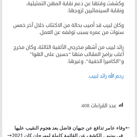
وكشفت وقتها عن دعم نقابة المهن التمثيلية،
ونقابة السينمائيين لزوجها.
وكان لبيب قد أصيب بحالة من الاكتئاب خلال آخر خمس
سنوات من عمره بسبب توقفه عن العمل.
رائد لبيب من أشهر مخرجي الألفية الثالثة، وكان مخرج
أغلب برامج المقالب منها “حسين على الهوا”
و”الكاميرا الخفية”. وغيرها.
رحم الله رائد لبيب.
وفاة رائد لبيب
عدد القراءات
408
وفاء عامر تدافع عن جيهان فاضل بعد هجوم النقيب عليها
في يونيو .. الكشف عن القائمة كاملة لمهرجان كان 2021