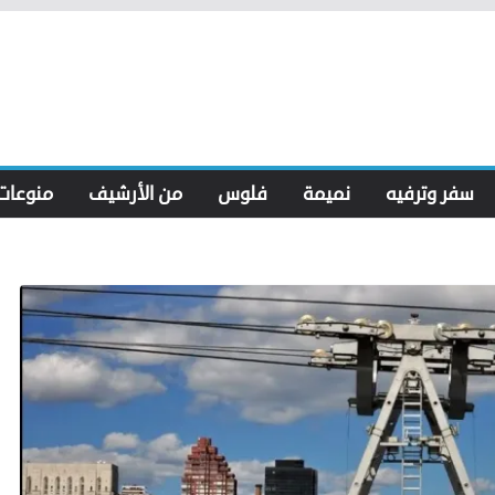
سفر وترفيه
نميمة
فلوس
من الأرشيف
منوعات