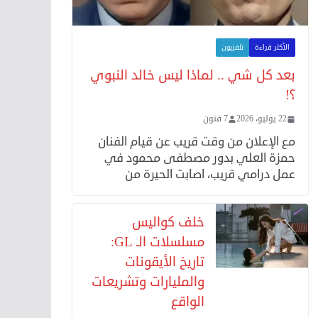
الأكثر قراءة
تلفزيون
بعد كل شي .. لماذا ليس خالد النبوي
؟!
22 يوليو، 2026
7 فنون
مع الإعلان من وقت قريب عن قيام الفنان
حمزة العلي بدور مصطفى محمود في
عمل درامي قريب، اصابت الحيرة من
خلف كواليس
مسلسلات الـ GL:
تاريخ الأيقونات
والمليارات وتشريعات
الواقع