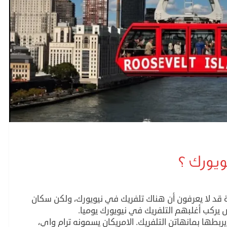
يورك ؟
رة قد لا يعرفون أن هناك تلفريك في نيويورك، ولكن سكان
ربطها بمانهاتن التلفريك. الامريكان يسمونه ترام واي،