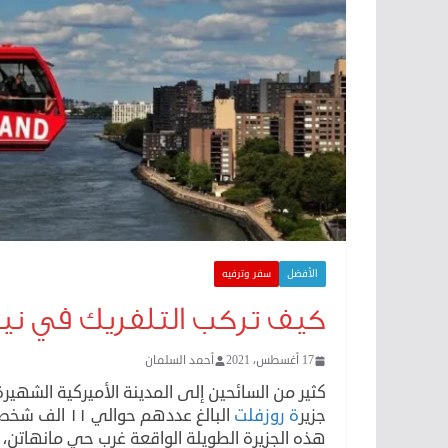
الأفضل
سفر وترفيه
كيف تركب التلفريك في نيو
17 أغسطس، 2021
أحمد السلمان
كثير من السائحين إلى المدينة الأميركية الشهي
جزير
ة روزفلت
البالغ عددهم حوالي ١١ الف شخص يركب أغلبهم التلفريك في نيويورك يوميا.
هذه الجزيرة الطويلة الواقعة غرب حي مانهاتن، ي