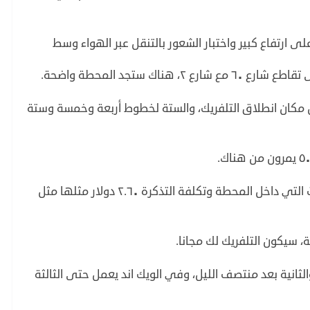
 ارتفاع كبير واختبار الشعور بالتنقل عبر الهواء وسط
اك ستجد المحطة واضحة.
فهناك ٦ محطات قريبة من مكان انطلاق التلفريك، والستة لخطوط أربعة وخمسة وستة
فور الوصول للمحطة، اقطع تذكرتك من الماكينات التي داخل المحطة وتكلفة التذكرة ٢.٦٠ دولار مثلها مثل
ة، سيكون التلفريك لك مجانا.
لثانية بعد منتصف الليل، وفي الويك اند يعمل حتى الثالثة