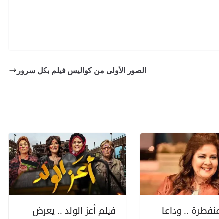
الصور الأولى من كواليس فيلم بكل سرور
نفطرة .. وداعا
فيلم أعز الولد .. يعرض