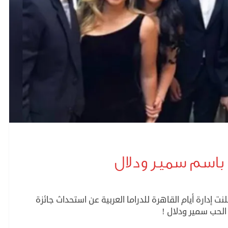
ة باسم سمير ودلال
لنت إدارة أيام القاهرة للدراما العربية عن استحداث جائزة
لحب سمير ودلال !