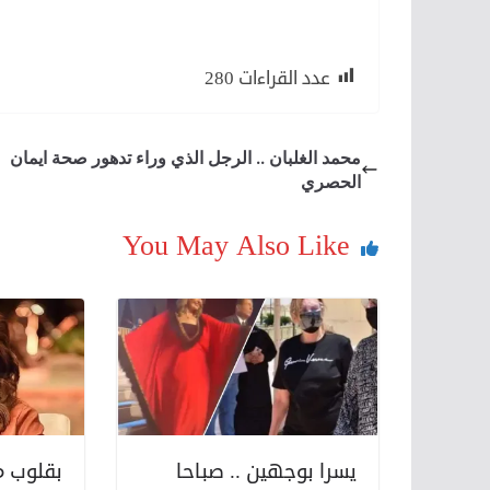
لكن
عدد القراءات
280
محمد الغلبان .. الرجل الذي وراء تدهور صحة ايمان
الحصري
You May Also Like
يسرا بوجهين .. صباحا
بقلوب م