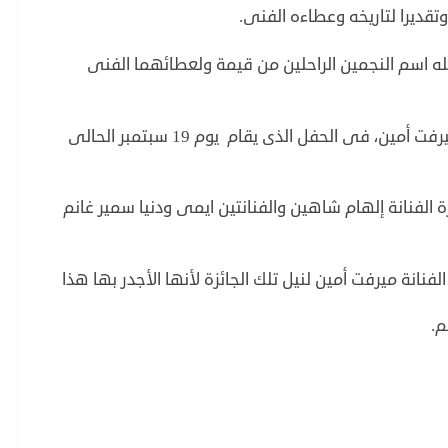
تقديرا لتاريخه وعطاءه الفنى.
حمله اسم النجمين الراحلين من قيمة ولعطائهما الفنى
وسوف تمنح الجائزة هذا العام للفنانة الكبيرة ميرفت أمين، فى الحفل الذى يقام يوم 19 سبتمبر الحالى
رة الفنانة إلهام شاهين والفنانتين ايمى ودنيا سمير غانم
 الفنانة ميرفت أمين لنيل تلك الجائزة لأنها الأجدر بها هذا
م.