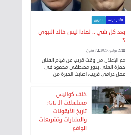
الأكثر قراءة
تلفزيون
بعد كل شي .. لماذا ليس خالد النبوي
؟!
22 يوليو، 2026
7 فنون
مع الإعلان من وقت قريب عن قيام الفنان
حمزة العلي بدور مصطفى محمود في
عمل درامي قريب، اصابت الحيرة من
خلف كواليس
مسلسلات الـ GL:
تاريخ الأيقونات
والمليارات وتشريعات
الواقع