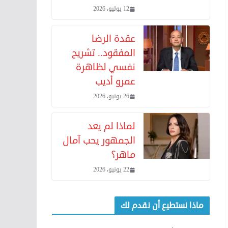
12 يوليو، 2026
عقدة الرضا
المفقود.. تشريح
نفسي لظاهرة
عمرو أديب
26 يونيو، 2026
لماذا لم يعد
الجمهور يحب آمال
ماهر؟
22 يونيو، 2026
ماذا نستطيع أن نقدم لك