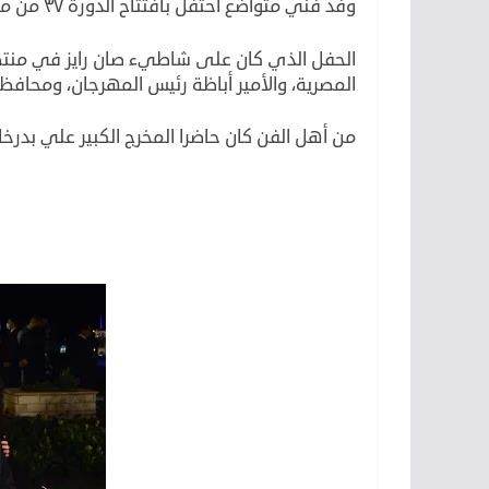
وفد فني متواضع احتفل بافتتاح الدورة ٣٧ من مهرجان الإسكندرية السينمائي الدولي لأفلام البحر المتوسط.
الحفل الذي كان على شاطيء صان رايز في منتصف
المصرية، والأمير أباظة رئيس المهرجان، ومحافظ 
من أهل الفن كان حاضرا المخرج الكبير علي بدرخان
لأن
لكن