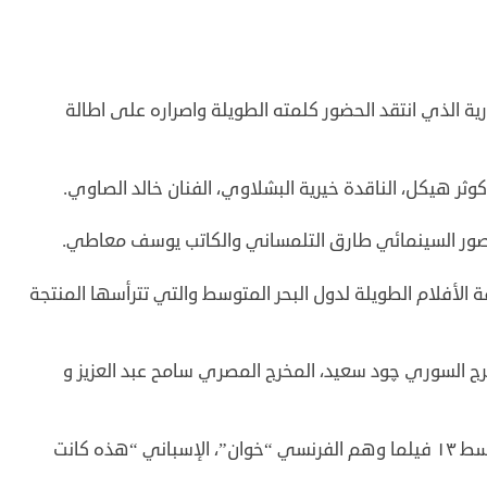
ة الذي انتقد الحضور كلمته الطويلة واصراره على اطالة
وثر هيكل، الناقدة خيرية البشلاوي، الفنان خالد الصاوي.
لمصور السينمائي طارق التلمساني والكاتب يوسف معاطي.
 الأفلام الطويلة لدول البحر المتوسط والتي تترأسها المنتجة
مخرج السوري چود سعيد، المخرج المصري سامح عبد العزيز و
و تضم مسابقة الأفلام الطويلة لدول البحر المتوسط ١٣ فيلما وهم الفرنسي “خوان”، الإسباني “هذه كانت