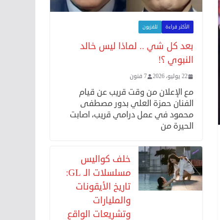
الأكثر قراءة
تلفزيون
بعد كل شي .. لماذا ليس خالد
النبوي ؟!
22 يوليو، 2026
7 فنون
مع الإعلان من وقت قريب عن قيام
الفنان حمزة العلي بدور مصطفى
محمود في عمل درامي قريب، اصابت
الحيرة من
خلف كواليس
مسلسلات الـ GL:
تاريخ الأيقونات
والمليارات
وتشريعات الواقع