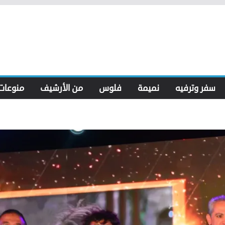
سفر وترفيه
نميمة
فلوس
من الأرشيف
منوعات