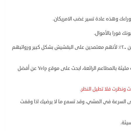
وراءك وهذه عادة تسير غضب الامريكان.
نك فورا بالأموال.
لا تنسى إعطاء بقشيش لأي جرسون ما لا يقل عن ٢٠٪ لأنهم معتمدين على البقشيش بشكل كبير ورواتبهم
ولا تذهب لمطاعم السلاسل الشهيرة في مدينة مليئة بالمطاعم الرائعة، ابحث على موقع Yelp عن أفضل
دث ونظرت فلا تطيل النظر.
 السرعة في المشي، وقد تسمع ما لا يرضيك اذا وقفت
سيئة.