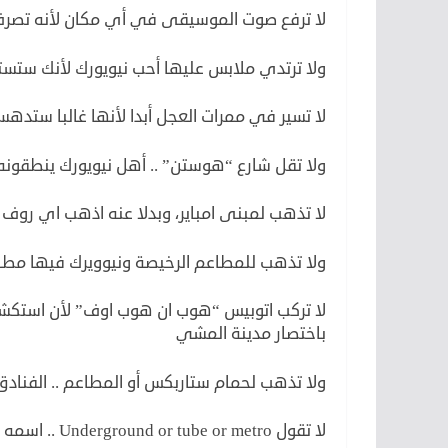
لا ترفع صوت الموسيقى في أي مكان لأنه تصرف 
ولا ترتدي ملابس عليها أحب نيويورك لأنك ست
لا تسير في ممرات العجل أبدا لأنها غالبا ستدهس
ولا تقل شارع “هوستن” .. أهل نيويورك ينطقون
لا تذهب لمبنى امباير، وبدلا عنه اذهب اي روف 
ولا تذهب للمطاعم الرخيصة ونيوويرك فيها مطا
لا تركب اتوبيس “هوب ان هوب اوف” لأن استكش
باختصار مدينة المشي
ولا تذهب لحمام ستاربكس أو المطاعم .. الفناد
لا تقول Underground or tube or metro .. اسمه Subway.