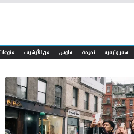
سفر وترفيه
نميمة
فلوس
من الأرشيف
منوعات