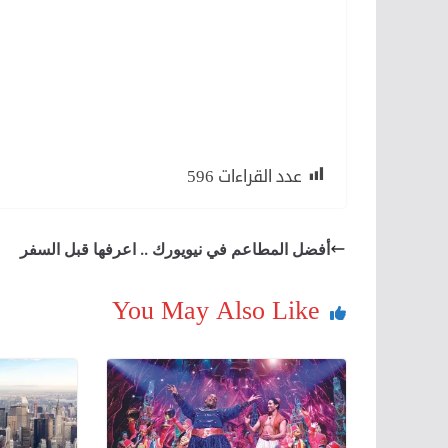
لكن لا تفعلها في نيويورك
لأن
لكن
عدد القراءات
596
أفضل المطاعم في نيويورك .. اعرفها قبل السفر
You May Also Like