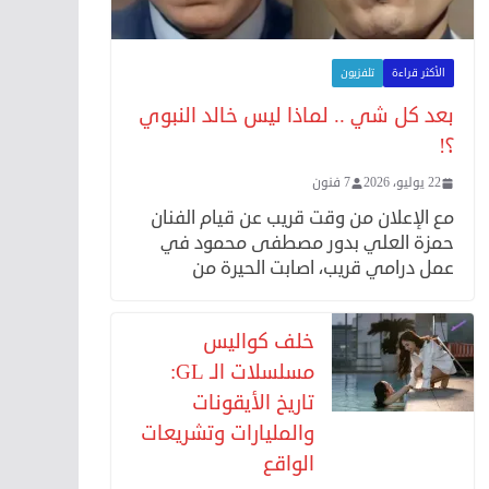
الأكثر قراءة
تلفزيون
بعد كل شي .. لماذا ليس خالد النبوي
؟!
22 يوليو، 2026
7 فنون
مع الإعلان من وقت قريب عن قيام الفنان
حمزة العلي بدور مصطفى محمود في
عمل درامي قريب، اصابت الحيرة من
خلف كواليس
مسلسلات الـ GL:
تاريخ الأيقونات
والمليارات وتشريعات
الواقع