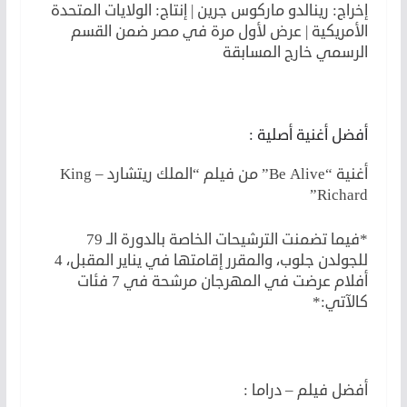
إخراج: رينالدو ماركوس جرين | إنتاج: الولايات المتحدة
الأمريكية | عرض لأول مرة في مصر ضمن القسم
الرسمي خارج المسابقة
لكن
أفضل أغنية أصلية :
أغنية “Be Alive” من فيلم “الملك ريتشارد – King
Richard”
*فيما تضمنت الترشيحات الخاصة بالدورة الـ 79
للجولدن جلوب، والمقرر إقامتها في يناير المقبل، 4
أفلام عرضت في المهرجان مرشحة في 7 فئات
كالآتي:*
أفضل فيلم – دراما :