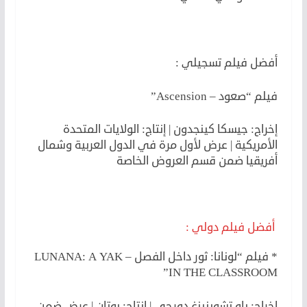
أفضل فيلم تسجيلي :
فيلم “صعود – Ascension”
إخراج: جيسكا كينجدون | إنتاج: الولايات المتحدة
الأمريكية | عرض لأول مرة في الدول العربية وشمال
أفريقيا ضمن قسم العروض الخاصة
أفضل فيلم دولي :
* فيلم “لونانا: ثور داخل الفصل – LUNANA: A YAK
IN THE CLASSROOM”
إخراج: باو تشوينينغ دورجي | إنتاج: بوتان | عرض ضمن