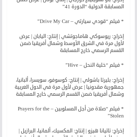
المسابقة الدولية “الدورة 41”
* فيلم “قودي سيارتي – Drive My Car”
إخراج: ريوسوكي هاماجوتشي | إنتاج: اليابان | عرض
لأول مرة في الشرق الأوسط وشمال أفريقيا ضمن
القسم الرسمي خارج المسابقة
* فيلم “خلية النحل – Hive”
إخراج: بليرتا باشولي | إنتاج: كوسوفو، سويسرا، ألبانيا،
جمهورية مقدونيا | عرض لأول مرة في الدول العربية
وشمال أفريقيا ضمن القسم الرسمي خارج المسابقة
* فيلم “صلاة من أجل المسلوبين – Prayers for the
Stolen”
إخراج: تاتيانا هيزو | إنتاج: المكسيك، ألمانيا، البرازيل |