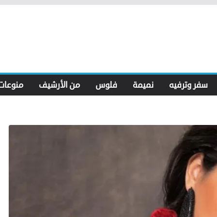
سفر وترفيه
نميمة
فلوس
من الأرشيف
منوعات