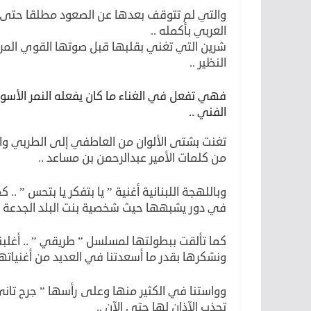
والتي لم تتوقف بعدها عن الصعود مطلقا حتى 
العربي بأكمله ..
شرين التي تغني بقلبها قبل صوتها القوي المر
النظير ..
فهي تفعل في الغناء ما كان يفعله النمر الأسو
الفني ..
تغنت بشتى الألوان من العاطفي إلى الطربي والو
من كلمات الأمير عبدالرحمن بن مساعد ..
وباللهجة اللبنانية أغنية ” يا بتفكر يا بتحس ” 
في دور يشبهها حيث شخصية بنت البلد الجدعة .
كما تألقت ببطولتها لمسلسل ” طريقي ” .. أغلب
ونشكرها بقدر ما أسعدتنا في العديد من أغنياتها 
وواستنا في الكثير منها وعلى رأسها ” جرح تاني
تجذب الآذان لها حتى الآن ..