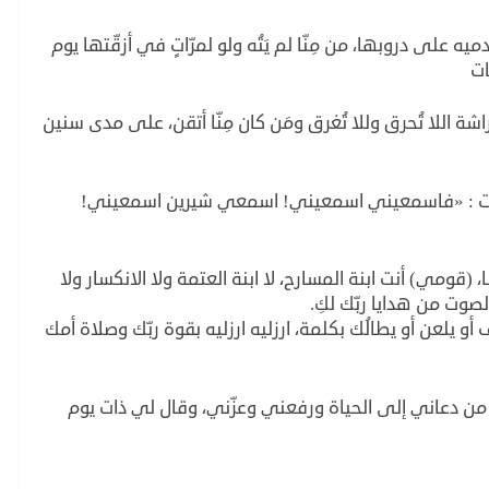
 قدميه على دروبها، من مِنّا لم يَتُه ولو لمرّاتٍ في أزقّتها يوم
ات
فراشة اللا تُحرق وللا تُغرق ومَن كان مِنّا أتقن، على مدى سنين
وأضافت : «فاسمعيني اسمعيني! اسمعي شيرين اسمعيني!
(قومي) أنت ابنة المسارح، لا ابنة العتمة ولا الانكسار ولا
لصوت من هدايا ربّك لكِ.
و يلعن أو يطالُك بكلمة، ارزليه ارزليه بقوة ربّك وصلاة أمك
وة من دعاني إلى الحياة ورفعني وعزّني، وقال لي ذات يوم