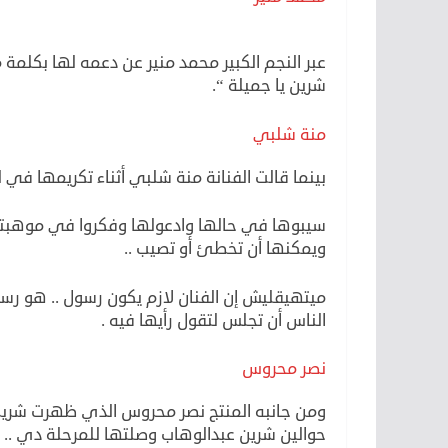
رسائل حب
عبر النجم الكبير محمد منير عن دعمه لها بكلم
شرين يا جميلة “.
منة شلبي
بينما قالت الفنانة منة شلبي أثناء تكريمها في لب
سيبوها في حالها وادعولها وفكروا في موهبته
ويمكنها أن تخطئ أو تصيب ..
ميتهيقليش إن الفنان لازم يكون رسول .. هو رس
الناس أن تجلس لتقول رأيها فيه .
نصر محروس
ومن جانبه المنتج نصر محروس الذي ظهرت شرين ع
حوالين شرين عبدالوهاب وصلتها للمرحلة دي ..