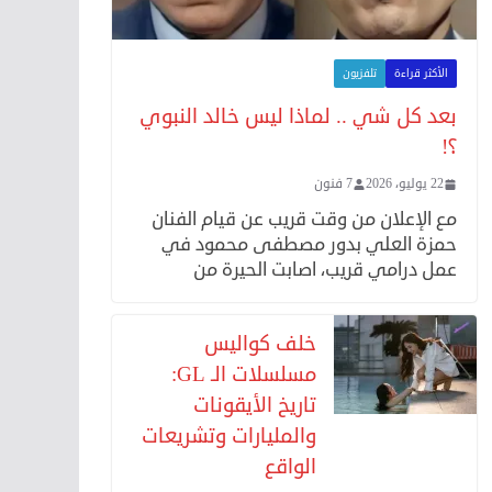
الأكثر قراءة
تلفزيون
بعد كل شي .. لماذا ليس خالد النبوي
؟!
22 يوليو، 2026
7 فنون
مع الإعلان من وقت قريب عن قيام الفنان
حمزة العلي بدور مصطفى محمود في
عمل درامي قريب، اصابت الحيرة من
خلف كواليس
مسلسلات الـ GL:
تاريخ الأيقونات
والمليارات وتشريعات
الواقع