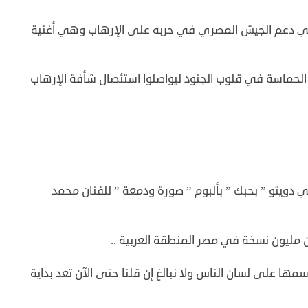
ة في دعم الجيش المصري في حربه على الإرهاب وهي أغنية
حماسة في قلوب الجنود ليواصلوا استئصال شأفة الإرهاب
 التي بدأت حياتها الطربية في عام 2000 في دويتو ” بحبك ” بألبوم ” صورة ودمعة ” للفنان محمد
مليون نسخة في مصر المنطقة العربية ..
سمها على لسان الناس ولا نبالغ إن قلنا حتى الآن تعد بداية