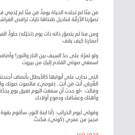
مَن مِنّا لم تجلده الحياة يوماً، مَن مِنّا لم يُدمِي
تصوّرنا الأزقّة قناديل ظنناها نايات تراقص الفراش
ومن مِنا لم يتصوّر ذاته ذات يوم (تخيّله) حلواً، ال
أعمارنا كيف يقف
ولو لمرّة على حدّ السيف بين النار والنور؟ 
اسمعي صوتي القادم إليكِ من بيروت
التى نحارب على أبوابها كالأبطال بأنصاف أجنحتنا، 
الغُربان، أنت مَن أنتِ.. (قومي)، فالصوت صوتك وا
وقالت: «لو حدث أن سمعت اليوم نعيق بومٍ يجدّف أ
وأهلك وعشاقك ودموع أولادك
وقولي لبوم الخرائب: (أنا ابنة النور، سأقوم بق
مجيدٍ مِن عمري (كوني)، فكنتُ.
محمد منير