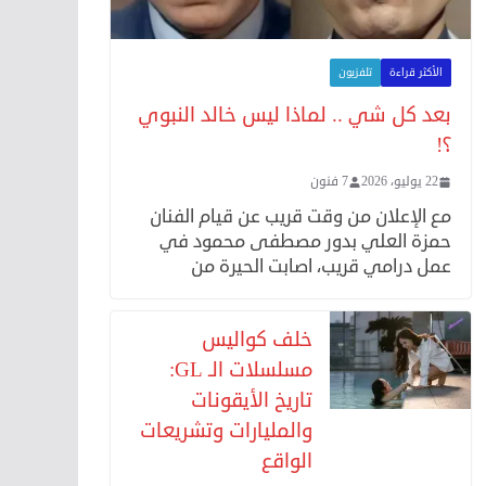
الأكثر قراءة
تلفزيون
بعد كل شي .. لماذا ليس خالد النبوي
؟!
22 يوليو، 2026
7 فنون
مع الإعلان من وقت قريب عن قيام الفنان
حمزة العلي بدور مصطفى محمود في
عمل درامي قريب، اصابت الحيرة من
خلف كواليس
مسلسلات الـ GL:
تاريخ الأيقونات
والمليارات وتشريعات
الواقع