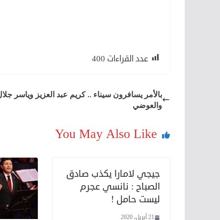
لكن
لأن
عدد القراءات
400
بالأمر يسافرون سيناء .. كريم عبد العزيز وياسر جلا
والعوضي
You May Also Like
جيجي لامارا يكذب صادق
الصباح : نانسي عجرم
ليست حامل !
21 أبريل، 2020