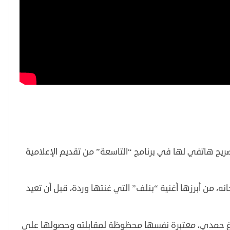
ريح هاتفي لها في برنامج “التاسعة” من تقديم الإعلامية
 أغنية، من أشهر ألحانه، من أبرزها أغنية “بنلف” التي غنتها وردة، قبل أن تعيد
يغ حمدي، معتبرة نفسها محظوظة لمقابلته وحصولها على