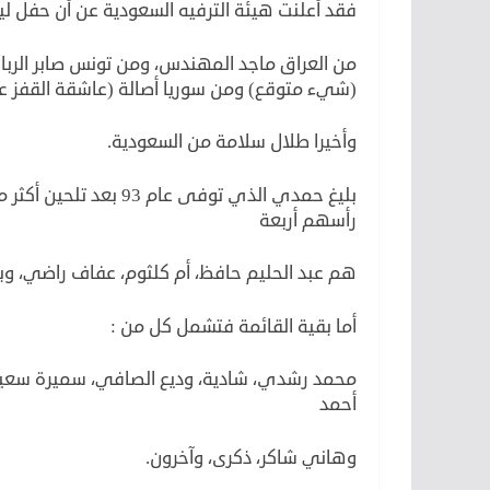
فقد أعلنت هيئة الترفيه السعودية عن أن حفل ليلة بليغ حم
من العراق ماجد المهندس، ومن تونس صابر الربا
(شيء متوقع) ومن سوريا أصالة (عاشقة القفز ع
وأخيرا طلال سلامة من السعودية.
رأسهم أربعة
هم عبد الحليم حافظ، أم كلثوم، عفاف راضي، وبا
أما بقية القائمة فتشمل كل من :
محمد رشدي، شادية، وديع الصافي، سميرة سعيد، م
أحمد
وهاني شاكر، ذكرى، وآخرون.