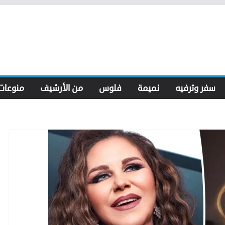
سفر وترفيه
نميمة
فلوس
من الأرشيف
منوعات