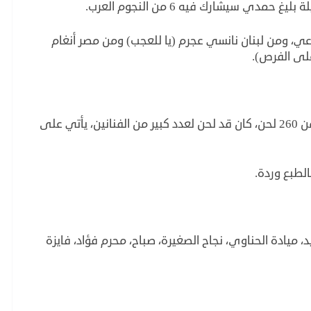
دي سيشارك فيه 6 من النجوم العرب.
عي، ومن لبنان نانسي عجرم (يا للعجب) ومن مصر أنغام
لى الفرص).
بليغ حمدي الذي توفى عام 93 بعد تلحين أكثر من 260 لحن، كان قد لحن لعدد كبير من الفنانين، يأتي على
لطبع وردة.
يادة الحناوي، نجاح الصغيرة، صباح، محرم فؤاد، فايزة