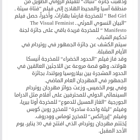
وذهبت جائزة ”نتباك“ للفيلم الروائي الطويل من
منطقة آسيا والمحيط الهادئ إلى فيلم ”فتاة سيئة ـ
Bad Girl “ للمخرجة فارشا بهاراث. وأخيراً، حصل فيلم
”البيان النسوي المرئي ـ The Visual Feminist
Manifesto “ للمخرجة فريدة باقي على جائزة لجنة
تحكيم الشباب.
سيتم الكشف عن جائزة الجمهور في روتردام في
الأيام المقبلة.
وقد فاز فيلم ”الحدود الخضراء“ للمخرجة أنيسكا
هولاند، وهو قصة مروعة عن اللاجئين العالقين في
الحدود المشجرة بين بيلاروسيا وبولندا، بجائزة
الجمهور في المهرجان العام الماضي.
وفي يوم الخميس، وزعت جوائز مهرجان روتردام
السينمائي الدولي للمحترفين على أفلام مثل الدراما
الجورجية ”الغاز المسيل للدموع“ للمخرجة أوتا بيريا،
وفيلم ”ليلة واحدة ساحرة“ للمخرج روبن كوبس
وفيلم ”إيرراتكس“ للمخرج توماس وودروف.
يُختتم مهرجان روتردام، الذي افتتح في 30 يناير، يوم
الأحد المقبل.