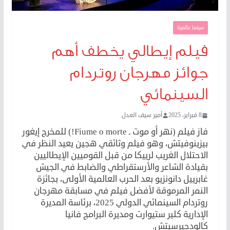
سينما عالمية
فيلم إيطالي يخطف أهم
جوائز مهرجان روتردام
السينمائي
8 فبراير، 2025
أمير سيف العدل
فاز فيلم (نهر أو موت ـ Fiume o morte!) للمخرج إيغور
بيزينوفيتش، وهو فيلم وثائقي هجين يعيد النظر في
الاحتلال الغريب لرييكا من قبل القوميين الإيطاليين
بقيادة الشاعر والأرستقراطي والضابط في الجيش
غابرييل دانونزيو بعد الحرب العالمية الأولى، بجائزة
النمر المرموقة لأفضل فيلم في مسابقة مهرجان
روتردام السينمائي الدولي 2025، برئاسة المديرة
الإدارية كلير ستيوارت ومديرة البرامج فانيا
كالودجيرسيتش.