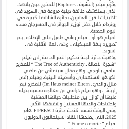
وكُرِّم فيلم (النشوة ـ Raptures) للمخرج جون بلاهد،
الذي يستكشف طائفة دينية مروعة في السويد في
ثلاثينيات القرن العشرين، بجائزة الشاشة الكبيرة في
روتردام خلال حفل توزيع الجوائز في المهرجان مساء
اليوم الجمعة.
الفيلم هو أول فيلم روائي طويل على الإطلاق يتم
تصويره بلغة المينكيلي، وهي لغة الأقلية في
السويد.
وذهبت جائزتا لجنة تحكيم النمر الخاصة إلى فيلم
”شجرة الأصالة ـ The Tree of Authenticity “ للمخرج
سامي بالوجي، وهو مقال سينمائي عن ماضي
الكونغو الاستعماري وأهميته البيئية، وفيلم (في
منزل والديّ ـ Im Haus meiner Eltern) للمخرج تيم
إلريتش، وهو فيلم درامي عن معالجة نفسية بديلة
عليها أن توازن بين متطلبات حياتها المهنية
واحتياجات والديها المسنين وشقيقها الأكبر.
وفي الوقت نفسه، مُنحت جائزة FIPRESCI لعام
2025، التي يمنحها النقاد السينمائيون الدوليون
لفيلم ” Fiume o morte “.