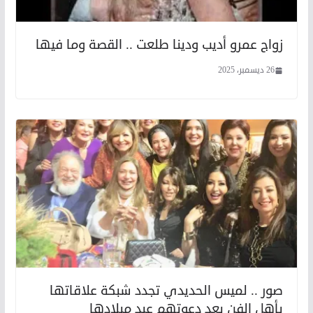
زواج عمرو أديب ودينا طلعت .. القصة وما فيها
26 ديسمبر، 2025
صور .. لميس الحديدي تجدد شبكة علاقاتها
بأهل الفن بعد دعوتهم عيد ميلادها