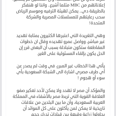
إعلاناتهم من MBC مثلما أشيع.. واننا لو هنفكر
بالطريقة دي.. يمكن لهيئة الترفيه وموسم الرياض
سحب رعايتهم للمسلسلات المصرية والشركة
المتحدة!
وهي التغريدة التي اعتبرها الكثيرون بمثابة تهديد
غير مباشر، وواصل عمرو تهديده وقال ان خطوات
المقاطعة ستكون متبادلة بسبب أن البعض قرر إن
الحل يكون بإلقاء المسئولية على الغير.
يأتي هذا الخطاب غير المبرر، في وقت لم يصدر عن
أي طرف مصري اشارة الى الشبكة السعودية بأي
سوء أو هجوم !
والمؤكد أن مصر لا تهدد ولا يمكن لأحد تعكير صفو
العلاقة القوية التي تربط مصر بالأشقاء في المملكة
العربية السعودية، وأن ما بين البلدين من علاقات
تاريخية لا يمكن لمن يأكلون على كل الموائد أن
يحاولوا زراعة وقيعة بين قيادات تدرك حجم