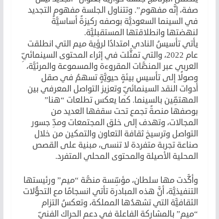
صفة، إنَّه مفهوم”. وتتناول الجلسة مفهوم التجديد
في السينما السعوديَّة بوصفه ركيزةً أساسيَّةً
لنهضتها وانطلاقتها المستقبليَّة.
يأتي تأسيسُ النادي امتدادًا لرؤية ميم التي انطلقت
عام 2022، والتي تمثَّلت في إثراء المحتوى السينمائيِّ
العربي عبر المنصَّات المقروءة والمسموعة والمرئيَّة،
وصولًا إلى تأسيسِ بيئةٍ حيويَّةٍ تسهمُ في صقل
أدوات النقد السينمائيِّ وتعزيز التواصل المعرفي بين
المهتمِّين بالسينما. كما يعكس تطلعات “هنا”
بوصفها منصةً تجمع تحت سقفها العديد من
المجالات، وتهدف إلى خلق المجتمعات ومدِّ جسور
التواصل وترسيخ ثقافة التعاون والتمكين من خلال
صناعة تجربة متفردة لا تنسى، مبنية على القصص
المحلية الأصيلة والمحتوى المحلي المتفرد.
وأكَّدت مها سلطان، مؤسِّسة منصَّة “ميم” ورئيستها
التنفيذيَّة، أنَّ هذه المبادرة تأتي انسجامًا مع التحوُّلات
الثقافيَّة التي تشهدُها المملكة، وتعكسُ التزام
“ميم” بالمشاركة الفاعلة في دعم الحراك الفنيِّ